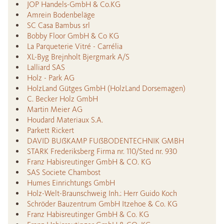
JOP Handels-GmbH & Co.KG
Amrein Bodenbeläge
SC Casa Bambus srl
Bobby Floor GmbH & Co KG
La Parqueterie Vitré - Carrélia
XL-Byg Brejnholt Bjergmark A/S
Lalliard SAS
Holz - Park AG
HolzLand Gütges GmbH (HolzLand Dorsemagen)
C. Becker Holz GmbH
Martin Meier AG
Houdard Materiaux S.A.
Parkett Rickert
DAVID BUßKAMP FUßBODENTECHNIK GMBH
STARK Frederiksberg Firma nr. 110/Sted nr. 930
Franz Habisreutinger GmbH & CO. KG
SAS Societe Chambost
Humes Einrichtungs GmbH
Holz-Welt-Braunschweig Inh.: Herr Guido Koch
Schröder Bauzentrum GmbH Itzehoe & Co. KG
Franz Habisreutinger GmbH & Co. KG