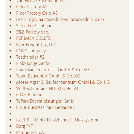
Van Hoeve Parketvloeren
Floor Factory AS
Floor Factory Oslo AS
Les 3 Trgovina Posrednistvo, proizvodnja, d.o.o.
Salon Les3 Ljubljana
Z&Z Parkety s.r.o.
PLT IMEX CO.,LTD.
Ever Freight Co., Ltd
FOKS company
Testhändler #2
Holz-Junge GmbH
team Baucenter raisa GmbH & Co. KG
Team Baucenter GmbH & Co. KG
Moser Agrar & Baufachzentrum GmbH & Co. KG
Willtex Limitada NIT: 800196583
C.D.E Batidoc
TePark Dienstleistungen GmbH
Sirius Business Park Gebäude 8
Josef Kall GmbH Holzhandel - Holzsysteme
Borg P/F
Parquetres S.A.