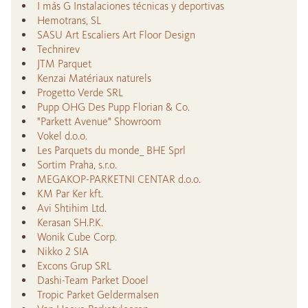
I más G Instalaciones técnicas y deportivas
Hemotrans, SL
SASU Art Escaliers Art Floor Design
Technirev
JTM Parquet
Kenzai Matériaux naturels
Progetto Verde SRL
Pupp OHG Des Pupp Florian & Co.
"Parkett Avenue" Showroom
Vokel d.o.o.
Les Parquets du monde_ BHE Sprl
Sortim Praha, s.r.o.
MEGAKOP-PARKETNI CENTAR d.o.o.
KM Par Ker kft.
Avi Shtihim Ltd.
Kerasan SH.P.K.
Wonik Cube Corp.
Nikko 2 SIA
Excons Grup SRL
Dashi-Team Parket Dooel
Tropic Parket Geldermalsen