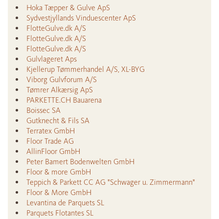
Hoka Tæpper & Gulve ApS
Sydvestjyllands Vinduescenter ApS
FlotteGulve.dk A/S
FlotteGulve.dk A/S
FlotteGulve.dk A/S
Gulvlageret Aps
Kjellerup Tømmerhandel A/S, XL-BYG
Viborg Gulvforum A/S
Tømrer Alkærsig ApS
PARKETTE.CH Bauarena
Boissec SA
Gutknecht & Fils SA
Terratex GmbH
Floor Trade AG
AllinFloor GmbH
Peter Bamert Bodenwelten GmbH
Floor & more GmbH
Teppich & Parkett CC AG "Schwager u. Zimmermann"
Floor & More GmbH
Levantina de Parquets SL
Parquets Flotantes SL