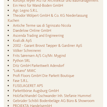
Konzept Wyler AG für Architektur und Baumanagement
Ein Herz für Wand-Boden GmbH
Agr. Legno S.R.L.
Theodor Wölpert GmbH & Co. KG Niederlassung
Kuchen
Antiche Terme sas di Sgrinzato Nicola
Daedelow Online GmbH
Ascenda Trading and Engineering
Kvali.dk ApS
2002 - Garant Brovst Tæpper & Gardiner ApS
Völker Schreinerei
Frits Sørensen A/S Co/Mr. Mygind
Python SRL
Ditz GmbH Parkettwelt Adendorf
"Lokano" MMC
Profi Floors GmbH Die Parkett Boutique
Fase S.R.L.
FLISELAGERET APS
Parkettbörse Augsburg GmbH
Holzfachhandel Gschwander Inh. Stefanie Hummel
Gebrüder Schibli Bodenbeläge AG Büro & Showroom
PROJEKTA HandelsgmbH