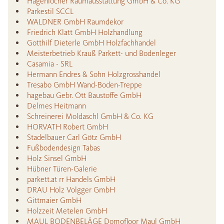
Hagenlocher Raumausstattung GmbH & Co. KG
Parkestil SCCL
WALDNER GmbH Raumdekor
Friedrich Klatt GmbH Holzhandlung
Gotthilf Dieterle GmbH Holzfachhandel
Meisterbetrieb Krauß Parkett- und Bodenleger
Casamia - SRL
Hermann Endres & Sohn Holzgrosshandel
Tresabo GmbH Wand-Boden-Treppe
hagebau Gebr. Ott Baustoffe GmbH
Delmes Heitmann
Schreinerei Moldaschl GmbH & Co. KG
HORVATH Robert GmbH
Stadelbauer Carl Götz GmbH
Fußbodendesign Tabas
Holz Sinsel GmbH
Hübner Türen-Galerie
parkett.at rr Handels GmbH
DRAU Holz Volgger GmbH
Gittmaier GmbH
Holzzeit Metelen GmbH
MAUL BODENBELÄGE Domofloor Maul GmbH