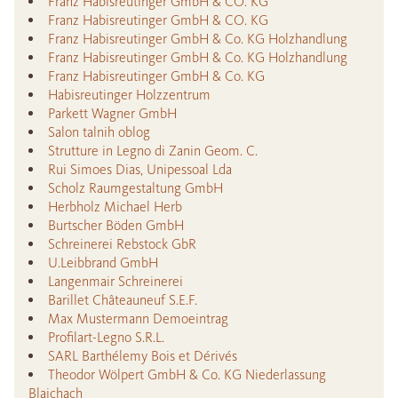
Franz Habisreutinger GmbH & CO. KG
Franz Habisreutinger GmbH & CO. KG
Franz Habisreutinger GmbH & Co. KG Holzhandlung
Franz Habisreutinger GmbH & Co. KG Holzhandlung
Franz Habisreutinger GmbH & Co. KG
Habisreutinger Holzzentrum
Parkett Wagner GmbH
Salon talnih oblog
Strutture in Legno di Zanin Geom. C.
Rui Simoes Dias, Unipessoal Lda
Scholz Raumgestaltung GmbH
Herbholz Michael Herb
Burtscher Böden GmbH
Schreinerei Rebstock GbR
U.Leibbrand GmbH
Langenmair Schreinerei
Barillet Châteauneuf S.E.F.
Max Mustermann Demoeintrag
Profilart-Legno S.R.L.
SARL Barthélemy Bois et Dérivés
Theodor Wölpert GmbH & Co. KG Niederlassung
Blaichach