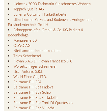
Heimtex 2000 Fachmarkt für schöneres Wohnen
Teppich Quelle AG
Ebner & Co GmbH Parkettarbeiten
Uffenheimer Parkett und Bodenwelt Verlege- und
Fussbodentechnik GmbH
Schneppensiefen GmbH & Co. KG Parkett &
Bodenbeläge
Menuiserie 60
OLWO AG
Niethammer Innendekoration
Thiex Schreinerei
Piovan S.A.S Di Piovan Francesco & C.
Woisetschläger Schreinerei
Ucci Antonio S.R.L.
World Floor Co., LTD.
Beltrame F.lli SPA
Beltrame F.lli Spa Padova
Beltrame F.lli Spa Schio
Beltrame F.lli Spa Cittadella
Beltrame F.lli Spa Torri Di Quartesolo
Beltrame F.lli Spa Villorba