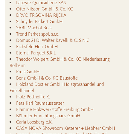
Lapeyre Quincaillerie SAS
Otto Nilsson GmbH & Co. KG
DRVO TRGOVINA RIJEKA
Schnyder Parkett GmbH
SARL Machot Bois
Trend Parket spol. s.r.o.
Domus 21 Di Walter Ravelli & C. S.N.C.
Eichsfeld Holz GmbH
Eternal Parquet S.R.L.
Theodor Wölpert GmbH & Co. KG Niederlassung
Bolheim
Preis GmbH
Benz GmbH & Co. KG Baustoffe
Holzland Dostler GmbH Holzgrosshandel und
Einzelhandel
Holz-Potthoff e.K.
Fetz Karl Raumausstatter
Flamme Holzwerkstoffe Freiburg GmbH
Böhmler Einrichtungshaus GmbH
Carla Loosberg e.K.
CASA NOVA Showroom Ketterer + Liebherr GmbH