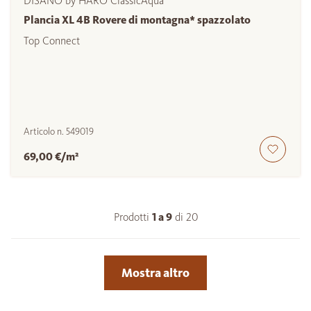
DISANO by HARO ClassicAqua
Plancia XL 4B Rovere di montagna* spazzolato
Top Connect
Articolo n.
549019
69,00 €/m²
Prodotti
1 a
9
di
20
Mostra altro