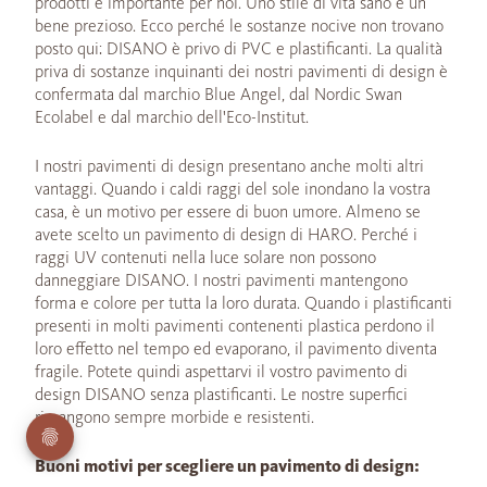
prodotti è importante per noi. Uno stile di vita sano è un
bene prezioso. Ecco perché le sostanze nocive non trovano
posto qui: DISANO è privo di PVC e plastificanti. La qualità
priva di sostanze inquinanti dei nostri pavimenti di design è
confermata dal marchio Blue Angel, dal Nordic Swan
Ecolabel e dal marchio dell'Eco-Institut.
I nostri pavimenti di design presentano anche molti altri
vantaggi. Quando i caldi raggi del sole inondano la vostra
casa, è un motivo per essere di buon umore. Almeno se
avete scelto un pavimento di design di HARO. Perché i
raggi UV contenuti nella luce solare non possono
danneggiare DISANO. I nostri pavimenti mantengono
forma e colore per tutta la loro durata. Quando i plastificanti
presenti in molti pavimenti contenenti plastica perdono il
loro effetto nel tempo ed evaporano, il pavimento diventa
fragile. Potete quindi aspettarvi il vostro pavimento di
design DISANO senza plastificanti. Le nostre superfici
rimangono sempre morbide e resistenti.
Buoni motivi per scegliere un pavimento di design: