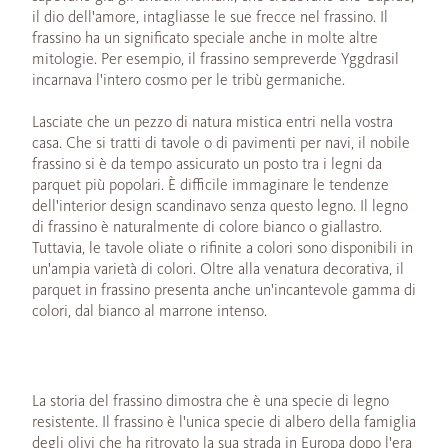
il dio dell'amore, intagliasse le sue frecce nel frassino. Il
frassino ha un significato speciale anche in molte altre
mitologie. Per esempio, il frassino sempreverde Yggdrasil
incarnava l'intero cosmo per le tribù germaniche.
Lasciate che un pezzo di natura mistica entri nella vostra
casa. Che si tratti di tavole o di pavimenti per navi, il nobile
frassino si è da tempo assicurato un posto tra i legni da
parquet più popolari. È difficile immaginare le tendenze
dell'interior design scandinavo senza questo legno. Il legno
di frassino è naturalmente di colore bianco o giallastro.
Tuttavia, le tavole oliate o rifinite a colori sono disponibili in
un'ampia varietà di colori. Oltre alla venatura decorativa, il
parquet in frassino presenta anche un'incantevole gamma di
colori, dal bianco al marrone intenso.
La storia del frassino dimostra che è una specie di legno
resistente. Il frassino è l'unica specie di albero della famiglia
degli olivi che ha ritrovato la sua strada in Europa dopo l'era