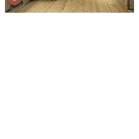
L’abete, il re del Natale
dagli effetti benefici
Ancora oggi si dice chel’abete abbia anche effetti curativi.
Le varie parti dell’albero, compresi gli aghi e la resina, sono
state utilizzate nella medicina tradizionale per trattare vari
disturbi come tosse e dolori muscolari. La resina aromatica
dell’abete viene spesso utilizzata, ad esempio, per preparare
unguenti e tinture.
L’abete ha anche un ruolo simbolico in molte culture ed è
stato spesso associato alla forza, alla costanza e al