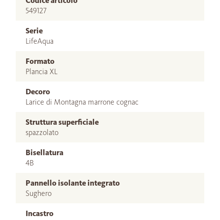
Codice articolo
549127
Serie
LifeAqua
Formato
Plancia XL
Decoro
Larice di Montagna marrone cognac
Struttura superficiale
spazzolato
Bisellatura
4B
Pannello isolante integrato
Sughero
Incastro