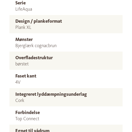
Serie
LifeAqua
Design / plankeformat
Plank XL
Mønster
Bjerglærk cognacbrun
Overfladestruktur
børstet
Faset kant
4V
Integreret lyddæmpningsunderlag
Cork
Forbindelse
Top Connect
Egnet til vådrum