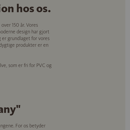
ion hos os.
 over 150 år. Vores
oderne design har gjort
g er grundlaget for vores
edygtige produkter er en
ve, som er fri for PVC og
any"
ingene. For os betyder