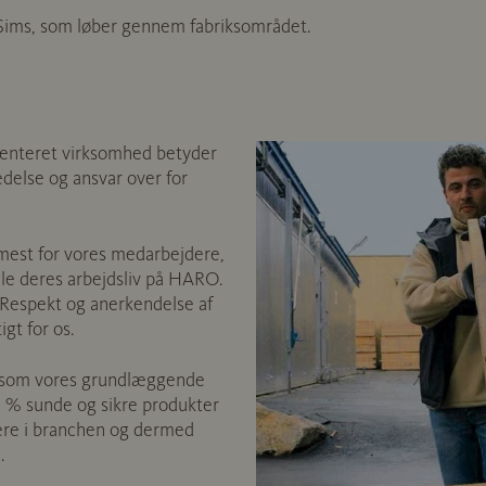
Sims, som løber gennem fabriksområdet.
ienteret virksomhed betyder
delse og ansvar over for
mest for vores medarbejdere,
ele deres arbejdsliv på HARO.
 Respekt og anerkendelse af
gt for os.
å som vores grundlæggende
0 % sunde og sikre produkter
nere i branchen og dermed
.