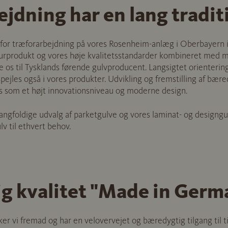
jdning har en lang tradit
 for træforarbejdning på vores Rosenheim-anlæg i Oberbayern i
turprodukt og vores høje kvalitetsstandarder kombineret med m
le os til Tysklands førende gulvproducent. Langsigtet orienterin
spejles også i vores produkter. Udvikling og fremstilling af bær
 os som et højt innovationsniveau og moderne design.
gfoldige udvalg af parketgulve og vores laminat- og designgul
lv til ethvert behov.
g kvalitet "Made in Germ
er vi fremad og har en velovervejet og bæredygtig tilgang til t