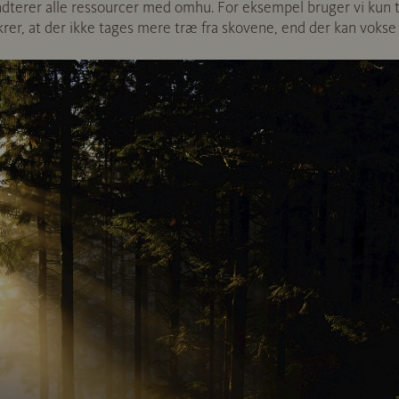
åndterer alle ressourcer med omhu. For eksempel bruger vi kun t
krer, at der ikke tages mere træ fra skovene, end der kan vokse