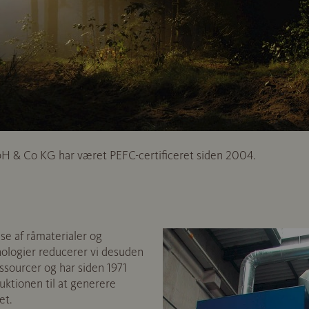
 & Co KG har været PEFC-certificeret siden 2004.
e af råmaterialer og
ologier reducerer vi desuden
ssourcer og har siden 1971
uktionen til at generere
et.