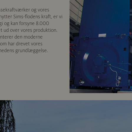
sekraftværker og vores
ytter Sims-flodens kraft, er vi
i og kan forsyne 8.000
t ud over vores produktion.
enterer den moderne
som har drevet vores
mhedens grundlæggelse.