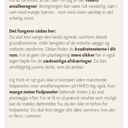
For at forhindre, at det sker for dig, er der
HARO
arealberegner
. Beregningen kan være lidt vanskelig, især i
rum med mange hjørner - men med vores værktøj er det
virkelig nemt.
Det fungerer sådan her:
Du skal blot vælge den bedst egnede rumform blandt
grundformerne, måle længden af de enkelte vægge og
indtaste værdierne. Sådan finder du
kvadratmeterne i dit
rum.
For at gøre din planlægning
mere sikker
har vi også
taget højde for de
sædvanlige afskæringer
. Du kan
selvfølgelig justere dette, som du ønsker.
Og fordi et nyt gulv ikke er komplet uden matchende
fodpaneler, viser arealberegneren på HARO dig også, hvor
mange meter fodpaneler
(løbende meter ) du skal
planlægge efter. For at få et så præcist resultat som muligt
kan du trække dørbredder fra, da der ikke er behov for
fodpaneler. Du skal blot lægge alle døre sammen, hvis der
er flere i rummet.