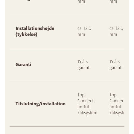
mm
mm
Installationshøjde
ca. 12,0
ca. 12,0
(tykkelse)
mm
mm
15 års
15 års
Garanti
garanti
garanti
Top
Top
Connect,
Connect,
Tilslutning/installation
limfrit
limfrit
kliksystem
kliksystem