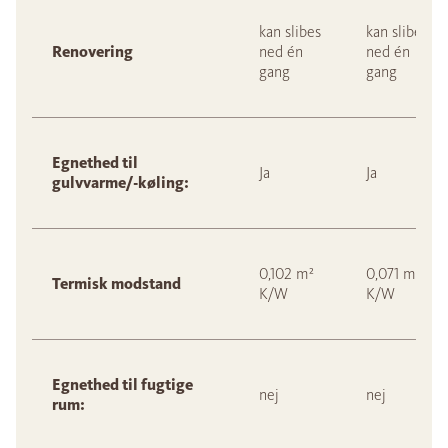
kan slibes
kan slibes
Renovering
ned én
ned én
gang
gang
Egnethed til
Ja
Ja
gulvvarme/-køling:
0,102 m²
0,071 m²
Termisk modstand
K/W
K/W
Egnethed til fugtige
nej
nej
rum: