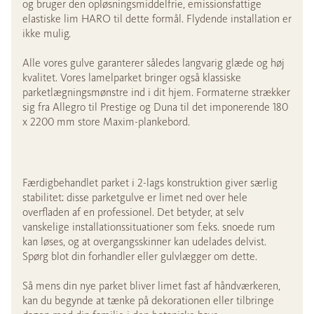
og bruger den opløsningsmiddelfrie, emissionsfattige
elastiske lim HARO til dette formål. Flydende installation er
ikke mulig.
Alle vores gulve garanterer således langvarig glæde og høj
kvalitet. Vores lamelparket bringer også klassiske
parketlægningsmønstre ind i dit hjem. Formaterne strækker
sig fra Allegro til Prestige og Duna til det imponerende 180
x 2200 mm store Maxim-plankebord.
Færdigbehandlet parket i 2-lags konstruktion giver særlig
stabilitet: disse parketgulve er limet ned over hele
overfladen af en professionel. Det betyder, at selv
vanskelige installationssituationer som f.eks. snoede rum
kan løses, og at overgangsskinner kan udelades delvist.
Spørg blot din forhandler eller gulvlægger om dette.
Så mens din nye parket bliver limet fast af håndværkeren,
kan du begynde at tænke på dekorationen eller tilbringe