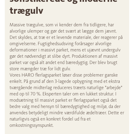
trægulv
Massive trægulve, som vi kender dem fra tidligere, har
alvorlige ulemper og gør det svært at lægge dem jævnt.
Det skyldes, at træ er et levende materiale, der reagerer på
omgivelserne. Fugtighedsudsving forårsager alvorlige
deformationer i massivt parket, mens et ujævnt undergulv
gør det nødvendigt at slibe dyrt. Produktionen af massivt
parket var også alt andet end bæredygtig. Der blev brugt
store mængder træ for lidt gulv.
Vores HARO flerlagsparket løser disse problemer ganske
enkelt. På grund af den 3-lagede opbygning med et ekstra
tværgående midterlag reduceres træets naturlige "arbejde"
med op til 70 %. Eksperten taler om en lukket struktur. I
modsætning til massivt parket er flerlagsparket også det
bedre valg med hensyn til bæredygtighed og miljø, da der
anvendes betydeligt mindre værdifulde ædeltræer. Dette er
naturligvis også en konkret fordel ud fra et
omkostningssynspunkt.