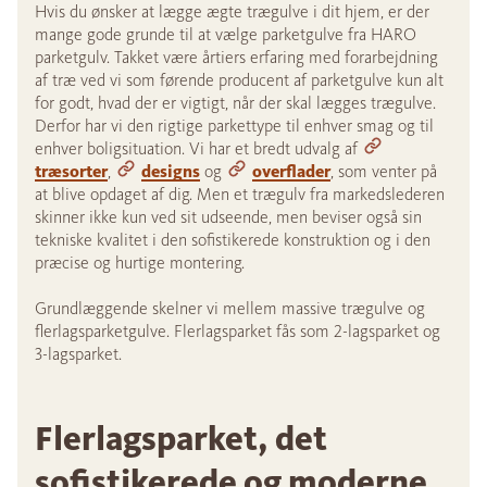
Hvis du ønsker at lægge ægte trægulve i dit hjem, er der
mange gode grunde til at vælge parketgulve fra HARO
parketgulv. Takket være årtiers erfaring med forarbejdning
af træ ved vi som førende producent af parketgulve kun alt
for godt, hvad der er vigtigt, når der skal lægges trægulve.
Derfor har vi den rigtige parkettype til enhver smag og til
enhver boligsituation. Vi har et bredt udvalg af
træsorter
,
designs
og
overflader
, som venter på
at blive opdaget af dig. Men et trægulv fra markedslederen
skinner ikke kun ved sit udseende, men beviser også sin
tekniske kvalitet i den sofistikerede konstruktion og i den
præcise og hurtige montering.
Grundlæggende skelner vi mellem massive trægulve og
flerlagsparketgulve. Flerlagsparket fås som 2-lagsparket og
3-lagsparket.
Flerlagsparket, det
sofistikerede og moderne