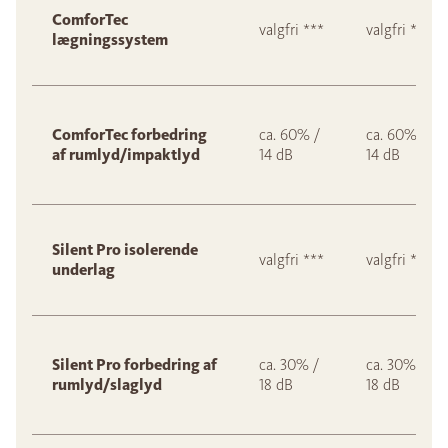
ComforTec
valgfri ***
valgfri ***
lægningssystem
ComforTec forbedring
ca. 60% /
ca. 60% /
af rumlyd/impaktlyd
14 dB
14 dB
Silent Pro isolerende
valgfri ***
valgfri ***
underlag
Silent Pro forbedring af
ca. 30% /
ca. 30% /
rumlyd/slaglyd
18 dB
18 dB