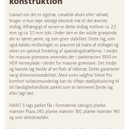
konstruktion
Uanset om det er egetræ, canadisk ahorn eller valnød,
bruger vi kun nøje udvalgt eksotisk træ til det øverste
slidlag. Afhængigt af serien er dette slidlag mellem ca. 2,5
mm og ca. 3,5 mm tykt. Under den er der solide granpinde,
der er tørret jævnt, og som giver stabilitet. Dette lag, som
også kaldes midterlaget, er placeret på tværs af slidlaget og
sikrer en optimal fordeling af spændingskræfterne. I stedet
for massive granstave anvendes der i parketserien 3500 en
HDF-kerneplade i stedet for massive granstave. Det tredje
og laveste lag består af en finér af nåletræ. Dette garanterer
varig dimensionsstabilitet. Med vores valgfrie Silent Pro
komfort-isolationsunderlag kan du tilføje stødlydisolering til
dit færdigbehandlede parket som et lamineret fjerde lag
eller lagt løst.
HARO 3-lags parket fås i formaterne (design) planke
mønster Plaza 240, planke mønster 180, planke mønster 140
og som skibsbrædder.