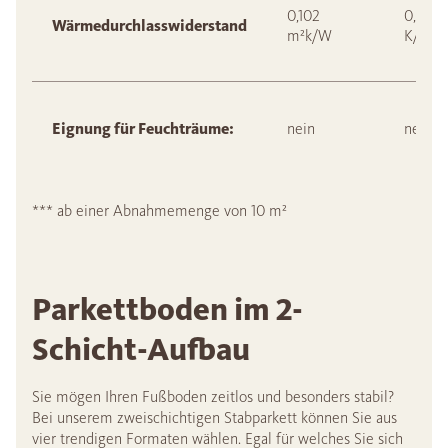
0,102
0,071 
Wärmedurchlasswiderstand
m²k/W
K/W
Eignung für Feuchträume:
nein
nein
*** ab einer Abnahmemenge von 10 m²
Parkettboden im 2-
Schicht-Aufbau
Sie mögen Ihren Fußboden zeitlos und besonders stabil?
Bei unserem zweischichtigen Stabparkett können Sie aus
vier trendigen Formaten wählen. Egal für welches Sie sich