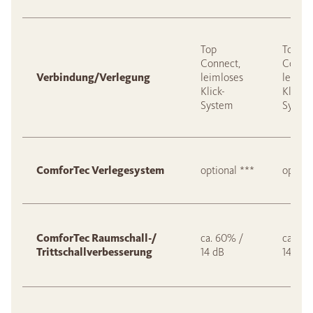
Top
Top
Connect,
Connec
Verbindung/Verlegung
leimloses
leimlo
Klick-
Klick-
System
Syste
ComforTec Verlegesystem
optional ***
option
ComforTec Raumschall-/
ca. 60% /
ca. 60
Trittschallverbesserung
14 dB
14 dB