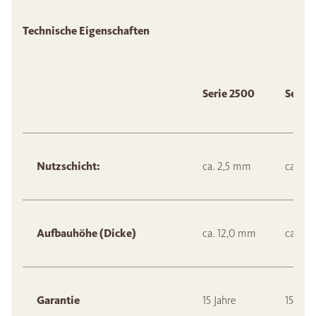
Technische Eigenschaften
Serie 2500
Serie
Nutzschicht:
ca. 2,5 mm
ca. 2,
Aufbauhöhe (Dicke)
ca. 12,0 mm
ca. 12
Garantie
15 Jahre
15 Jahr