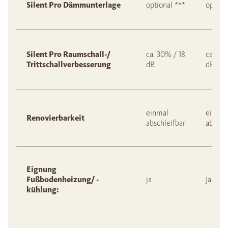
Silent Pro Dämmunterlage
optional ***
option
Silent Pro Raumschall-/
ca. 30% / 18
ca. 30
Trittschallverbesserung
dB
dB
einmal
einmal
Renovierbarkeit
abschleifbar
abschl
Eignung
Fußbodenheizung/ -
ja
Ja
kühlung: