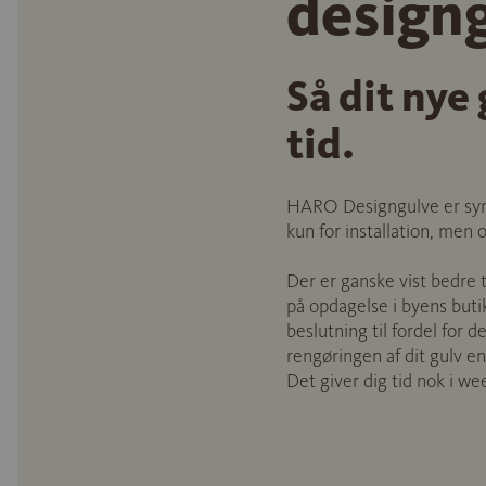
design
Så dit nye
tid.
HARO Designgulve er syno
kun for installation, men 
Der er ganske vist bedre 
på opdagelse i byens buti
beslutning til fordel for d
rengøringen af dit gulv en
Det giver dig tid nok i wee