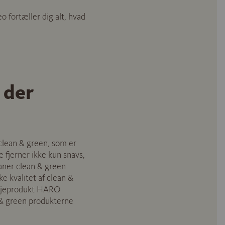
 fortæller dig alt, hvad
 der
 clean & green, som er
 fjerner ikke kun snavs,
eaner clean & green
e kvalitet af clean &
lejeprodukt HARO
 & green produkterne