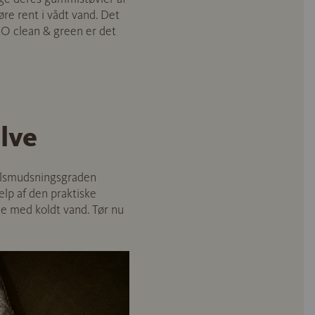
øre rent i vådt vand. Det
O clean & green er det
ulve
tilsmudsningsgraden
ælp af den praktiske
e med koldt vand. Tør nu