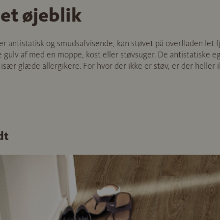
et øjeblik
antistatisk og smudsafvisende, kan støvet på overfladen let 
ke gulv af med en moppe, kost eller støvsuger. De antistatisk
r glæde allergikere. For hvor der ikke er støv, er der heller ik
dt