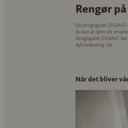
Rengør på 
Da designgulve DISANO er 
du kun at tørre dit smuk
designgulve DISANO bør isæ
dyb indånding, tak.
Når det bliver vå