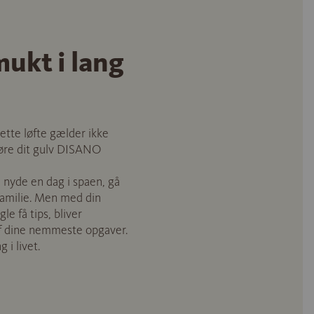
mukt i lang
tte løfte gælder ikke
ngøre dit gulv DISANO
n nyde en dag i spaen, gå
familie. Men med din
le få tips, bliver
 af dine nemmeste opgaver.
 i livet.