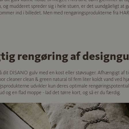
n, og mudderet spreder sig i hele stuen, er det uundgåeligt at g
kommer ind i billedet. Men med rengøringsprodukterne fra HAR
ugtig rengøring af designg
på dit DISANO gulv med en kost eller støvsuger. Afhængigt af 
r cleaner clean & green natural til fem liter koldt vand ved hj
gsprodukterne udvikler kun deres optimale rengøringspotential
ud og en flad moppe - lad det tørre kort, og så er du færdig.