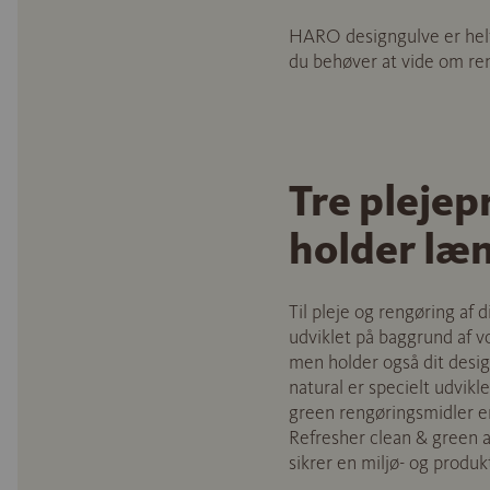
HARO designgulve er helt 
du behøver at vide om ren
Tre plejep
holder læ
Til pleje og rengøring af
udviklet på baggrund af v
men holder også dit desig
natural er specielt udvikl
green rengøringsmidler 
Refresher clean & green a
sikrer en miljø- og produk