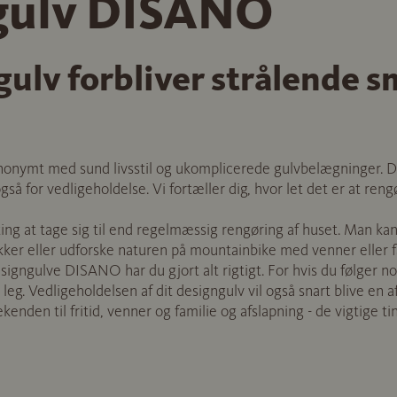
gulv DISANO
 gulv forbliver strålende s
nymt med sund livsstil og ukomplicerede gulvbelægninger. De
også for vedligeholdelse. Vi fortæller dig, hvor let det er at re
ting at tage sig til end regelmæssig rengøring af huset. Man ka
kker eller udforske naturen på mountainbike med venner eller 
esigngulve DISANO har du gjort alt rigtigt. For hvis du følger nog
 leg. Vedligeholdelsen af dit designgulv vil også snart blive en
kenden til fritid, venner og familie og afslapning - de vigtige ting