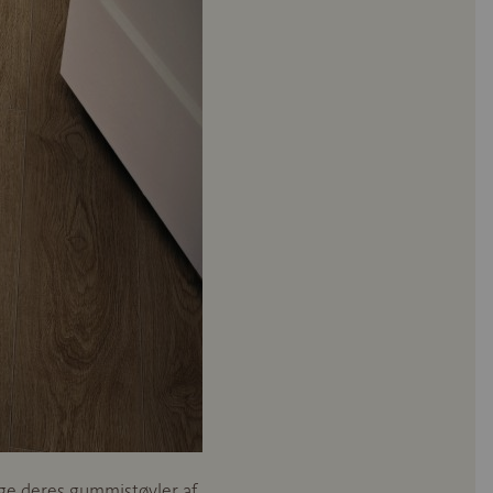
tage deres gummistøvler af