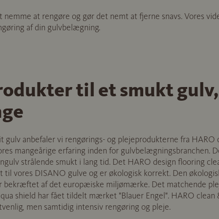
nemme at rengøre og gør det nemt at fjerne snavs. Vores video
gøring af din gulvbelægning.
rodukter til et smukt gulv,
nge
 dit gulv anbefaler vi rengørings- og plejeprodukterne fra HARO
ores mangeårige erfaring inden for gulvbelægningsbranchen. De
ngulv strålende smukt i lang tid. Det HARO design flooring cl
et til vores DISANO gulve og er økologisk korrekt. Den økologisk
er bekræftet af det europæiske miljømærke. Det matchende p
qua shield har fået tildelt mærket "Blauer Engel". HARO clean
tvenlig, men samtidig intensiv rengøring og pleje.