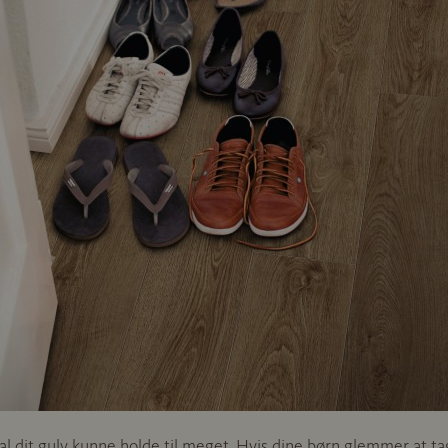
skal dit gulv kunne holde til meget. Hvis dine børn glemmer at 