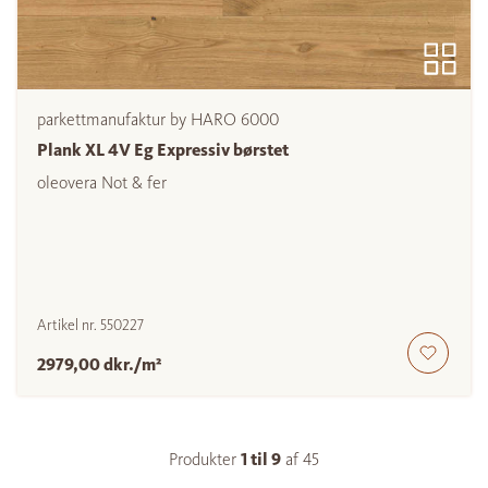
parkettmanufaktur by HARO 6000
Plank XL 4V Eg Expressiv børstet
oleovera Not & fer
Artikel nr.
550227
2979,00 dkr./m²
Produkter
1 til
9
af
45