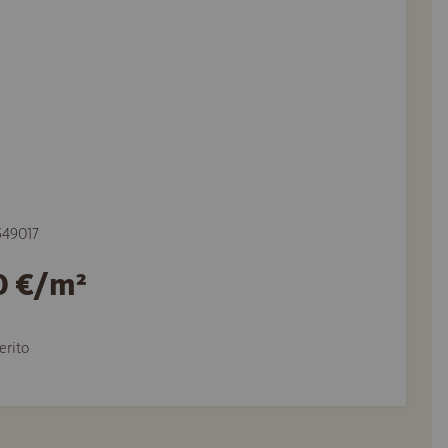
 549017
0 €/m²
erito