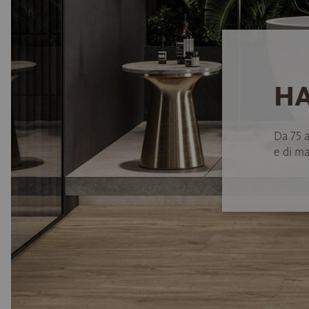
HA
Da 75 
e di ma