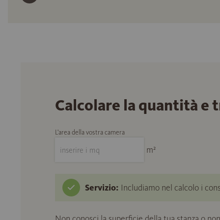
Calcolare la quantità e 
L'area della vostra camera
m²
Servizio:
Includiamo nel calcolo i cons
Non conosci la superficie della tua stanza o non