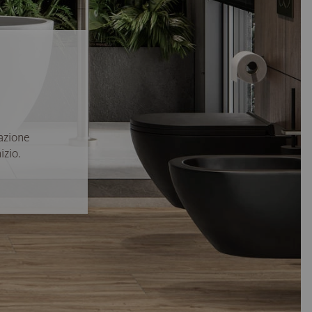
azione
izio.