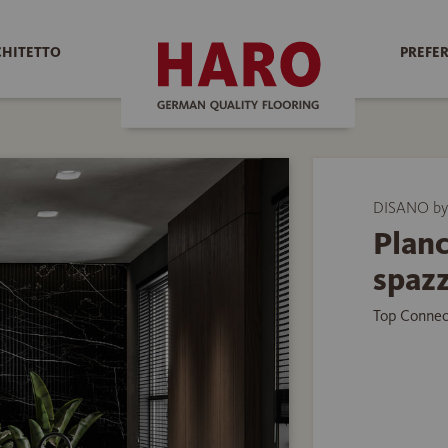
CHITETTO
PREFER
DISANO by
Planc
spaz
Top Connec