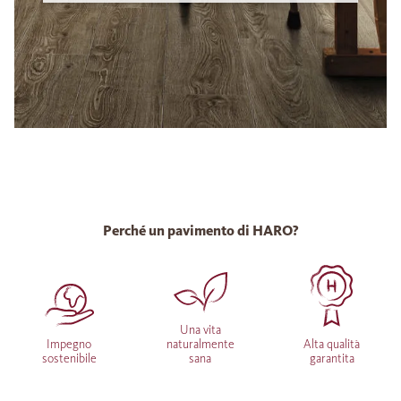
Perché un pavimento di HARO?
Una vita
Impegno
naturalmente
Alta qualità
sostenibile
sana
garantita