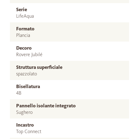
Serie
LifeAqua
Formato
Plancia
Decoro
Rovere Jubilé
Struttura superficiale
spazzolato
Bisellatura
4B
Pannello isolante integrato
Sughero
Incastro
Top Connect