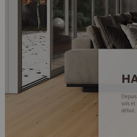
HA
Depuis
sols et
début.