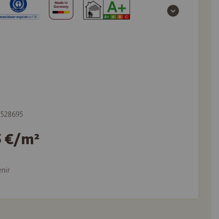
e 528695
5 €/m²
nir