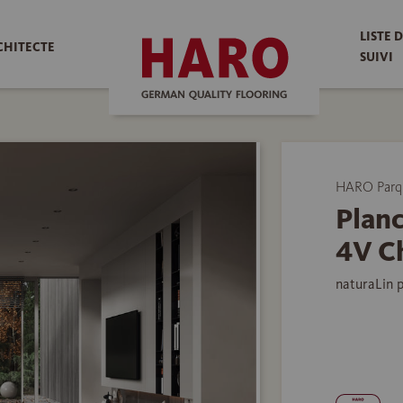
LISTE 
CHITECTE
SUIVI
HARO Parq
Planc
4V C
naturaLin 