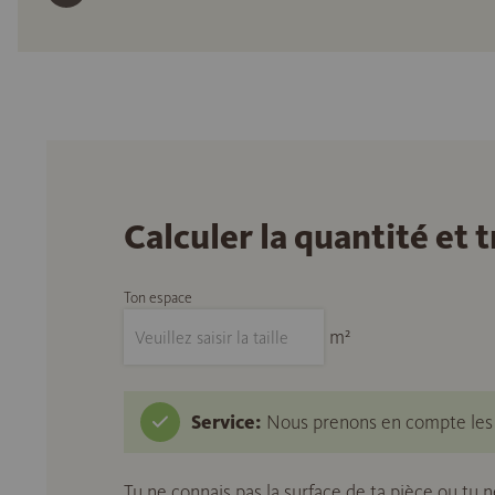
Calculer la quantité et
Ton espace
m²
Service:
Nous prenons en compte les c
Tu ne connais pas la surface de ta pièce ou tu 