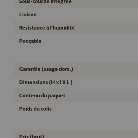
Sous-couche intégrée
Liaison
Résistance à l’humidité
Ponçable
Garantie (usage dom.)
Dimensions (H x l X L )
Contenu du paquet
Poids du colis
Prix (brut)