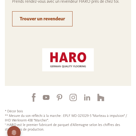
Prends rendez-vous avec un revendeur HARO près de chez toi.
Trouver un revendeur
* Décor bois
** Mesure du son réfléchi à la marche : EPLF WD 021029-5 "Marteau à impulsion" /
IHD Werknorm 438 "Marcher".
¹ HARO est le premier fabricant de parquet d'Allemagne selon les chiffres des
statistiques de production.