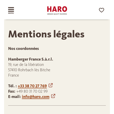
Mentions légales
Nos coordonnées
Hamberger France S.à.r.l.
19, rue de la libération
57410 Rohrbach lès Bitche
France
Tél. :
+33 38 70 27 769
Fax:
+49 80 31 70 02 99
E-mail:
info@haro.com