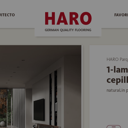
UITECTO
FAVOR
HARO Parq
1-la
cepil
naturaLin 