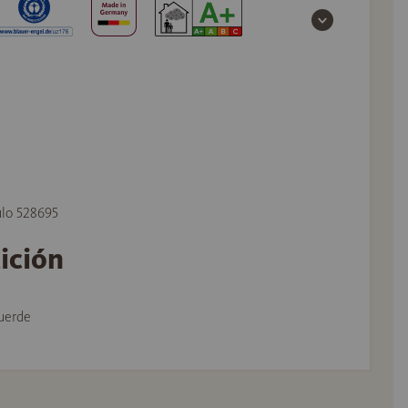
ulo 528695
tición
uerde