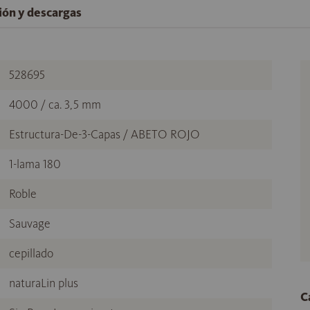
ción y descargas
528695
4000 / ca. 3,5 mm
Estructura-De-3-Capas / ABETO ROJO
1-lama 180
Roble
Sauvage
cepillado
naturaLin plus
C