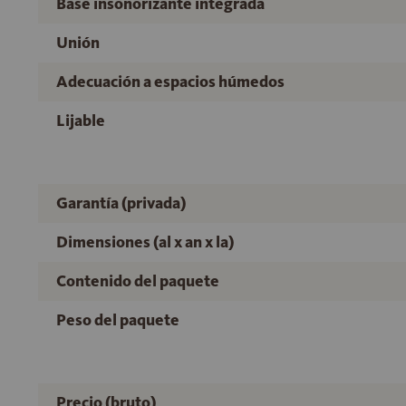
Base insonorizante integrada
Unión
Adecuación a espacios húmedos
Lijable
Garantía (privada)
Dimensiones (al x an x la)
Contenido del paquete
Peso del paquete
Precio (bruto)