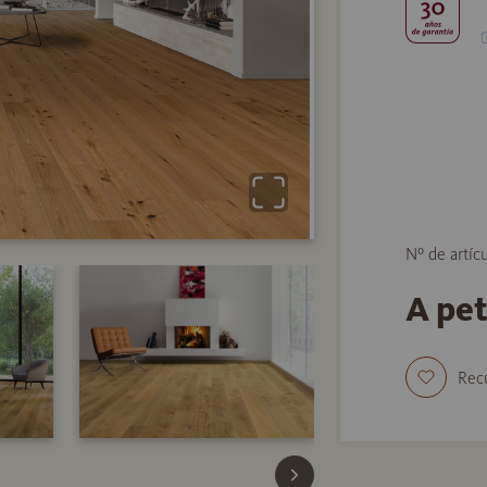
Nº de artíc
A pe
Rec