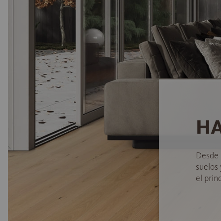
HA
Desde 
suelos
el princ