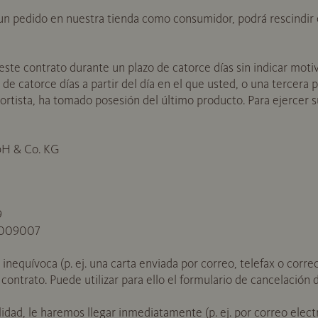
n pedido en nuestra tienda como consumidor, podrá rescindir e
este contrato durante un plazo de catorce días sin indicar moti
 de catorce días a partir del día en el que usted, o una tercera
sportista, ha tomado posesión del último producto. Para ejercer 
bH & Co. KG
9
 7009007
nequívoca (p. ej. una carta enviada por correo, telefax o corre
 contrato. Puede utilizar para ello el formulario de cancelación
lidad, le haremos llegar inmediatamente (p. ej. por correo elec