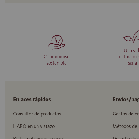
Una vi
Compromiso
naturalm
sostenible
sana
Enlaces rápidos
Envíos/pa
Consultor de productos
Gastos de en
HARO en un vistazo
Métodos de 
Portal del concesionario°
Derecho de c