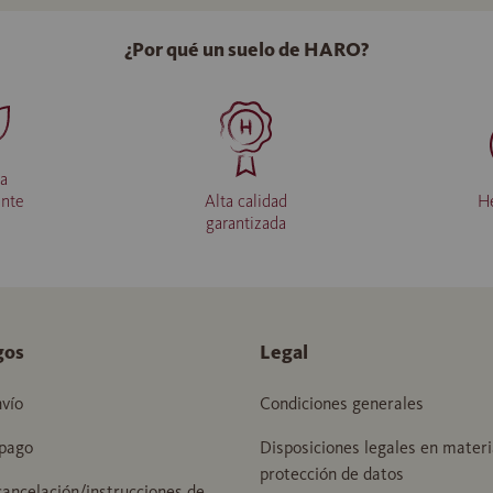
¿Por qué un suelo de HARO?
da
ente
Alta calidad
H
garantizada
gos
Legal
vío
Condiciones generales
pago
Disposiciones legales en materi
protección de datos
ancelación/instrucciones de