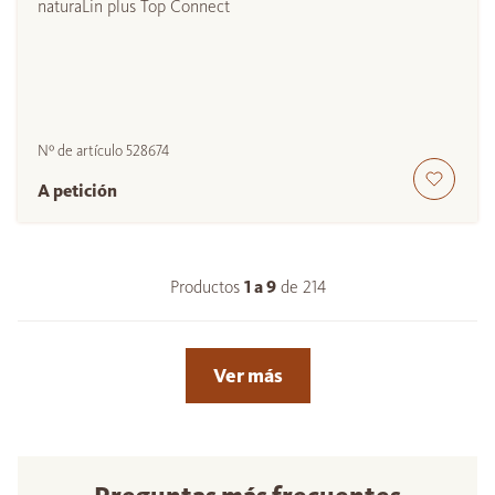
naturaLin plus Top Connect
Nº de artículo
528674
A petición
Productos
1 a
9
de
214
Ver más