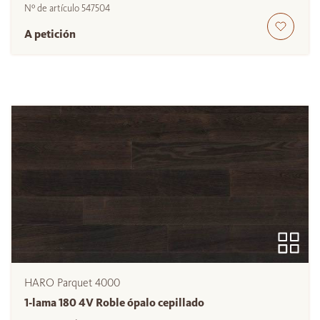
Nº de artículo
547504
A petición
HARO Parquet 4000
1-lama 180 4V Roble ópalo cepillado