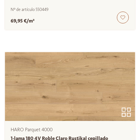
Nº de artículo
550449
69,95 €/m²
HARO Parquet 4000
1-lama 180 4V Roble Claro Rustikal cepillado