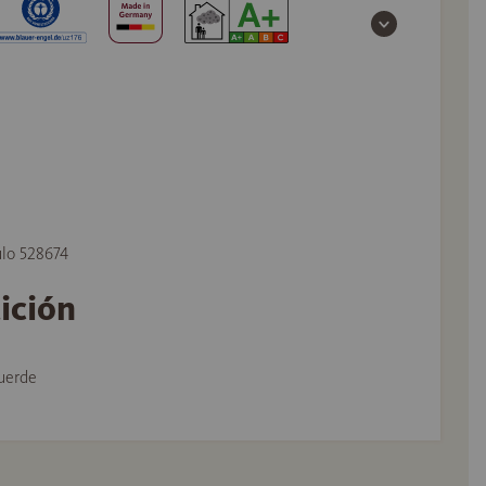
ulo 528674
tición
uerde