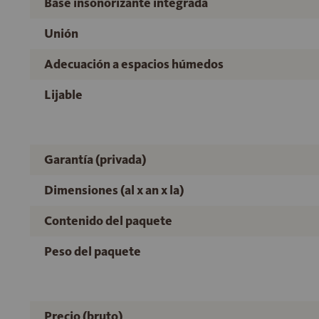
Base insonorizante integrada
Unión
Adecuación a espacios húmedos
Lijable
Garantía (privada)
Dimensiones (al x an x la)
Contenido del paquete
Peso del paquete
Precio (bruto)