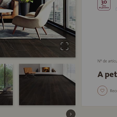
Nº de artíc
A pe
Rec