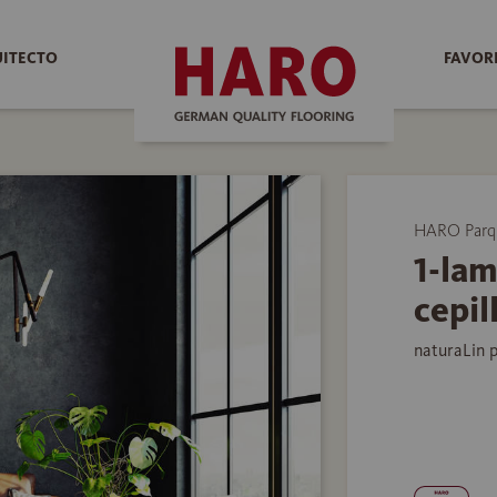
UITECTO
FAVOR
HARO Parq
1-lam
cepil
naturaLin 