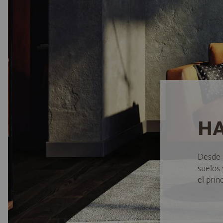
HA
Desde 
suelos
el princ