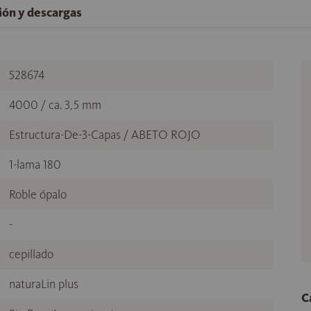
ción y descargas
528674
4000 / ca. 3,5 mm
Estructura-De-3-Capas / ABETO ROJO
1-lama 180
Roble ópalo
-
cepillado
naturaLin plus
C