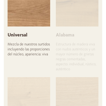
Universal
Alabama
Mezcla de nuestros surtidos
Estructura de madera viva
incluyendo las proporciones
con nudos auténticos y un
del núcleo, apariencia: viva
mayor número de grietas
negras cementadas,
aspecto: individual, rústico,
auténtico