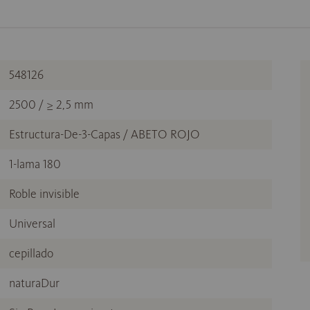
548126
2500 / ≥ 2,5 mm
Estructura-De-3-Capas / ABETO ROJO
1-lama 180
Roble invisible
Universal
cepillado
naturaDur