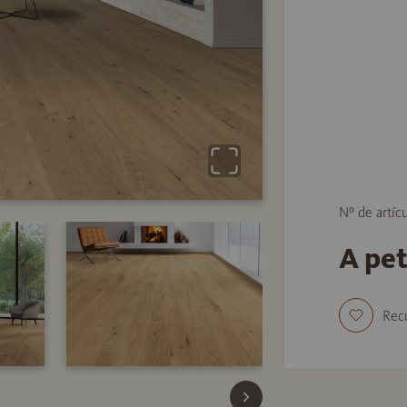
Nº de artíc
A pe
Rec