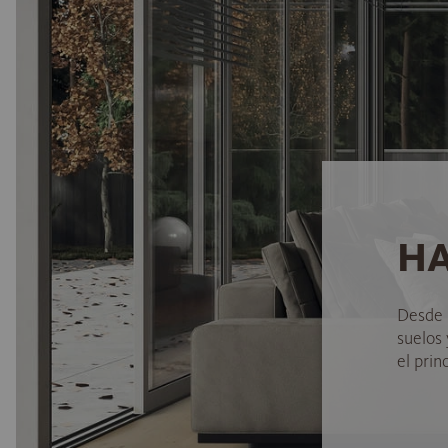
HA
Desde 
suelos
el princ