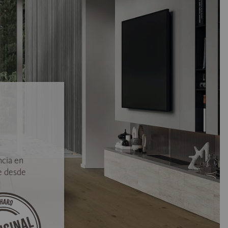
ncia en
e desde