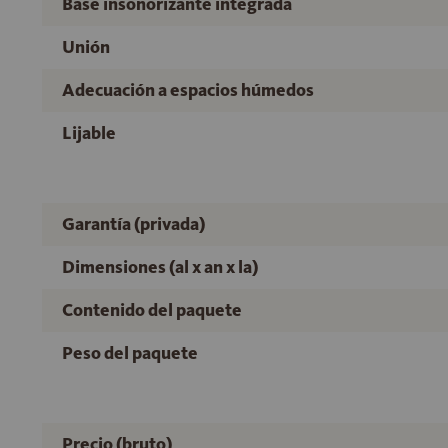
Base insonorizante integrada
Unión
Adecuación a espacios húmedos
Lijable
Garantía (privada)
Dimensiones (al x an x la)
Contenido del paquete
Peso del paquete
Precio (bruto)