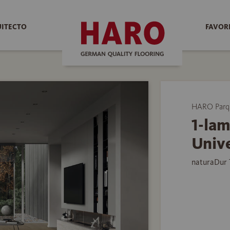
UITECTO
FAVOR
HARO Parq
1-lam
Unive
naturaDur 