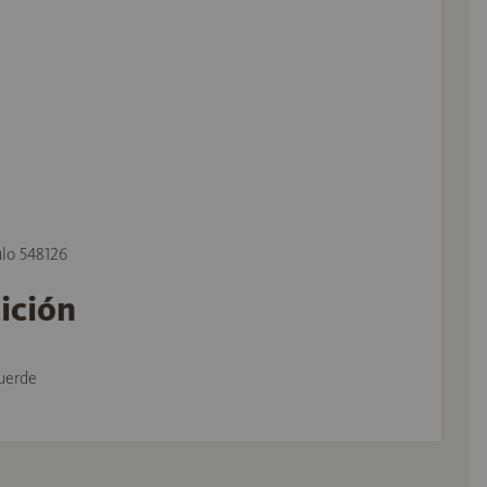
ulo 548126
tición
uerde