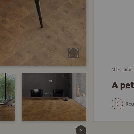
Nº de artíc
A pe
Rec