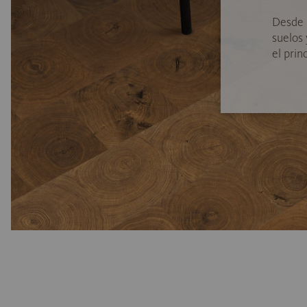
Desde 
suelos
el princ