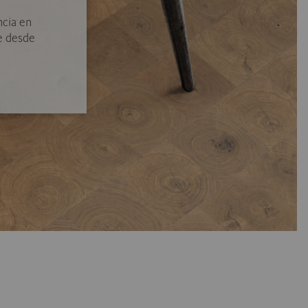
ncia en
e desde