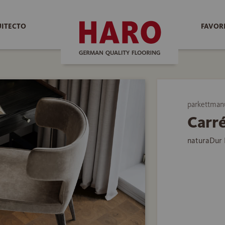
UITECTO
FAVOR
parkettman
Carré
naturaDur 