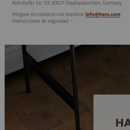
Rohrdorfer Str. 133, 83071 Stephanskirchen, Germany
Póngase en contacto con nosotros:
info@haro.com
Instrucciones de seguridad: --
HA