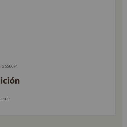
ulo 550374
tición
uerde