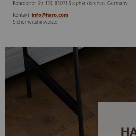
Rohrdorfer Str. 133, 83071 Stephanskirchen, Germany
Kontakt:
info@haro.com
Sicherheitshinweise: --
HA