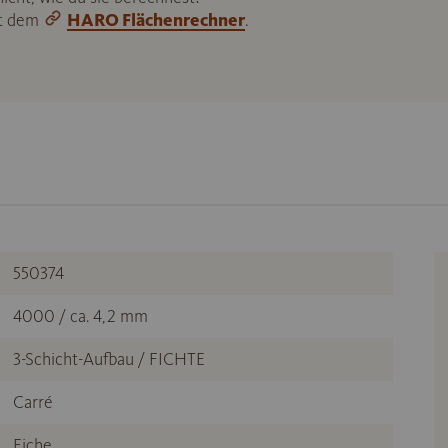
it dem
HARO Flächenrechner
.
550374
4000 / ca. 4,2 mm
3-Schicht-Aufbau / FICHTE
Carré
Eiche