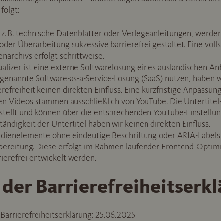
folgt:
. B. technische Datenblätter oder Verlegeanleitungen, werden
der Überarbeitung sukzessive barrierefrei gestaltet. Eine vol
rchivs erfolgt schrittweise.
izer ist eine externe Softwarelösung eines ausländischen Anb
sogenannte Software-as-a-Service-Lösung (SaaS) nutzen, haben 
refreiheit keinen direkten Einfluss. Eine kurzfristige Anpassung
 Videos stammen ausschließlich von YouTube. Die Untertitel-
stellt und können über die entsprechenden YouTube-Einstellun
tändigkeit der Untertitel haben wir keinen direkten Einfluss.
dienelemente ohne eindeutige Beschriftung oder ARIA-Labels 
bereitung. Diese erfolgt im Rahmen laufender Frontend-Optim
rierefrei entwickelt werden.
 der Barrierefreiheitserk
Barrierefreiheitserklärung: 25.06.2025