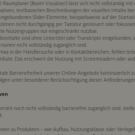
Raumplaner (Room Visualizer) lässt sich nicht vollständig mit
nativen, textbasierten Beschreibungen der visuellen Inhalte bere
ingebundenen Slider-Elemente, beispielsweise auf der Startsei
önnen nicht durchgängig per Tastatur gesteuert oder fokussier
erte Nutzergruppen nur eingeschränkt nutzbar.
ioinhalte sind ohne Untertitel oder Transkripte eingebunden, s
rsonen nicht vollständig zugänglich sind.
twa in der Händlersuche oder in Kontaktbereichen, fehlen teils
ribute. Das erschwert die Nutzung mit Screenreadern oder ande
itale Barrierefreiheit unserer Online-Angebote kontinuierlich z
lgen unter besonderer Berücksichtigung dieser Anforderungen
iven
erzeit noch nicht vollständig barrierefrei zugänglich sind, stelle
t:
onen zu Produkten – wie Aufbau, Nutzungsklasse oder Verlegeh