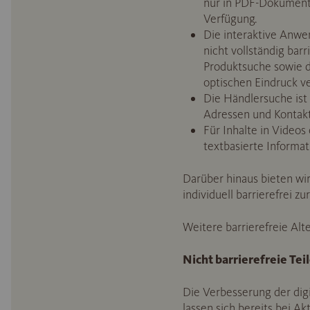
nur in PDF-Dokumente
Verfügung.
Die interaktive Anwen
nicht vollständig bar
Produktsuche sowie di
optischen Eindruck ve
Die Händlersuche ist 
Adressen und Kontakt
Für Inhalte in Videos
textbasierte Informa
Darüber hinaus bieten wir
individuell barrierefrei zu
Weitere barrierefreie Alt
Nicht barrierefreie Tei
Die Verbesserung der digit
lassen sich bereits bei A