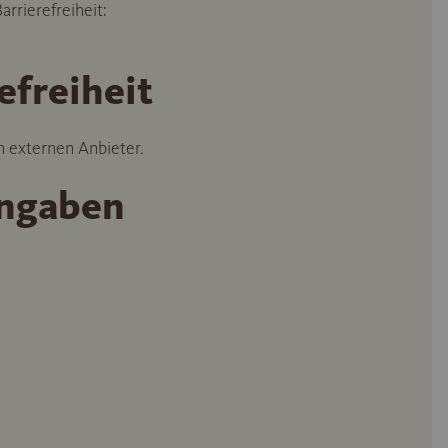
rrierefreiheit:
efreiheit
n externen Anbieter.
angaben