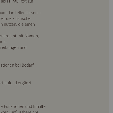
 als HTML-Text zur
m darstellen lassen, ist
er die klassische
en nutzen, die einen
stenansicht mit Namen,
 ist.
chreibungen und
mationen bei Bedarf
rtlaufend ergänzt.
ige Funktionen und Inhalte
kten Einflussbereichs.