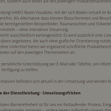
n, sondern auch direkt auf den jeweiligen Produktdetailseiten
dung HARO Room Visualizer, mit der sich Böden virtuell im Rau
rierefrei. Als Alternative dazu können Besucherinnen und Besuch
e bereitgestellten Beispielbilder, Raumansichten und Stilwelt
rmitteln – ohne interaktive Steuerung.
nicht ausschließlich kartengestützt: Es wird zusätzlich eine Li
daten angeboten, die auch ohne grafische Orientierung nutzbar
 ohne Untertitel bieten wir ergänzend schriftliche Produktbes
tionen auf den jeweiligen Themenseiten an.
 persönliche Unterstützung per E-Mail oder Telefon, um Infor
r Verfügung zu stellen.
ernativen befinden sich aktuell in der Umsetzung und werden fo
le der Dienstleistung - Umsetzungsfristen
alen Barrierefreiheit ist für uns ein fortlaufender Prozess. Ein
ktualisierungen anpassen – andere liegen außerhalb unseres dire