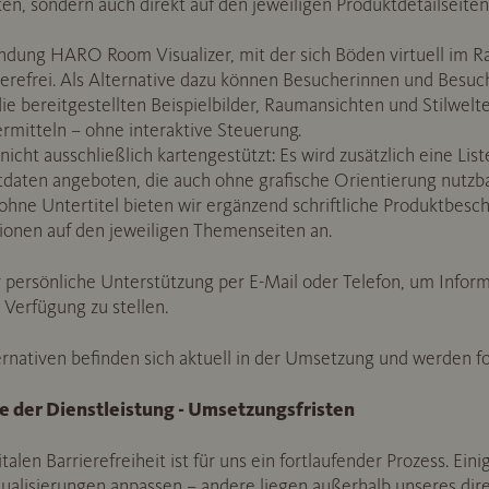
n, sondern auch direkt auf den jeweiligen Produktdetailseiten
dung HARO Room Visualizer, mit der sich Böden virtuell im Rau
rierefrei. Als Alternative dazu können Besucherinnen und Besuch
e bereitgestellten Beispielbilder, Raumansichten und Stilwelt
rmitteln – ohne interaktive Steuerung.
nicht ausschließlich kartengestützt: Es wird zusätzlich eine Li
daten angeboten, die auch ohne grafische Orientierung nutzbar
 ohne Untertitel bieten wir ergänzend schriftliche Produktbes
tionen auf den jeweiligen Themenseiten an.
 persönliche Unterstützung per E-Mail oder Telefon, um Infor
r Verfügung zu stellen.
ernativen befinden sich aktuell in der Umsetzung und werden fo
le der Dienstleistung - Umsetzungsfristen
alen Barrierefreiheit ist für uns ein fortlaufender Prozess. Ein
ktualisierungen anpassen – andere liegen außerhalb unseres dire