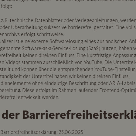
folgt:
. B. technische Datenblätter oder Verlegeanleitungen, werden
der Überarbeitung sukzessive barrierefrei gestaltet. Eine vol
rchivs erfolgt schrittweise.
izer ist eine externe Softwarelösung eines ausländischen Anb
sogenannte Software-as-a-Service-Lösung (SaaS) nutzen, haben 
refreiheit keinen direkten Einfluss. Eine kurzfristige Anpassung
 Videos stammen ausschließlich von YouTube. Die Untertitel-
stellt und können über die entsprechenden YouTube-Einstellun
tändigkeit der Untertitel haben wir keinen direkten Einfluss.
dienelemente ohne eindeutige Beschriftung oder ARIA-Labels 
bereitung. Diese erfolgt im Rahmen laufender Frontend-Optim
rierefrei entwickelt werden.
 der Barrierefreiheitserk
Barrierefreiheitserklärung: 25.06.2025