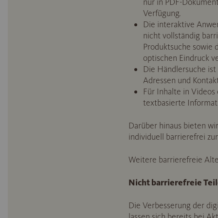
nur in PDF-Dokumente
Verfügung.
Die interaktive Anwen
nicht vollständig bar
Produktsuche sowie di
optischen Eindruck ve
Die Händlersuche ist 
Adressen und Kontakt
Für Inhalte in Videos
textbasierte Informa
Darüber hinaus bieten wir
individuell barrierefrei zu
Weitere barrierefreie Alt
Nicht barrierefreie Tei
Die Verbesserung der digit
lassen sich bereits bei A