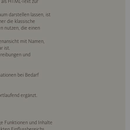
 als HTML-Text zur
m darstellen lassen, ist
er die klassische
en nutzen, die einen
stenansicht mit Namen,
 ist.
chreibungen und
mationen bei Bedarf
rtlaufend ergänzt.
ige Funktionen und Inhalte
kten Einflussbereichs.