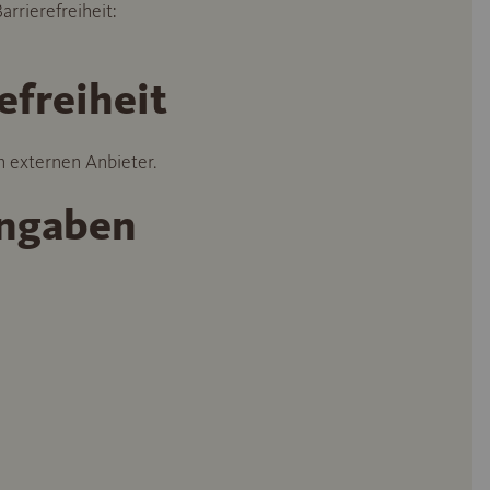
rrierefreiheit:
efreiheit
n externen Anbieter.
angaben