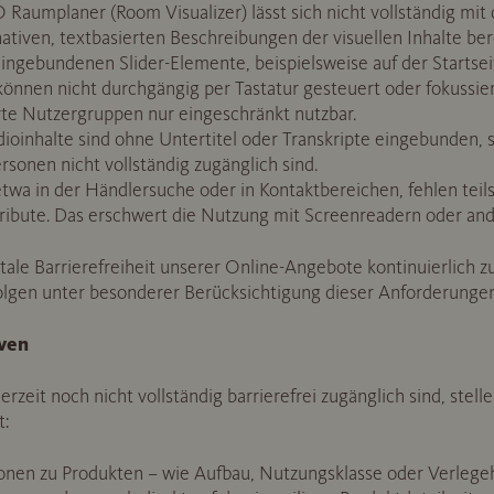
Raumplaner (Room Visualizer) lässt sich nicht vollständig mit
nativen, textbasierten Beschreibungen der visuellen Inhalte bere
ingebundenen Slider-Elemente, beispielsweise auf der Startsei
önnen nicht durchgängig per Tastatur gesteuert oder fokussier
erte Nutzergruppen nur eingeschränkt nutzbar.
ioinhalte sind ohne Untertitel oder Transkripte eingebunden, s
rsonen nicht vollständig zugänglich sind.
twa in der Händlersuche oder in Kontaktbereichen, fehlen teils
ribute. Das erschwert die Nutzung mit Screenreadern oder ande
itale Barrierefreiheit unserer Online-Angebote kontinuierlich z
lgen unter besonderer Berücksichtigung dieser Anforderungen
iven
erzeit noch nicht vollständig barrierefrei zugänglich sind, stelle
t:
onen zu Produkten – wie Aufbau, Nutzungsklasse oder Verlegeh