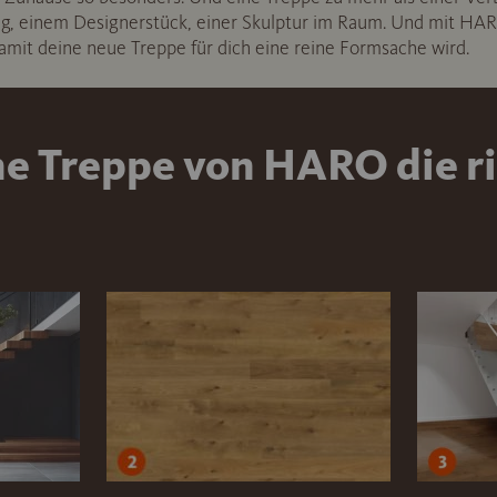
ng, einem Designerstück, einer Skulptur im Raum. Und mit HAR
amit deine neue Treppe für dich eine reine Formsache wird.
e Treppe von HARO die ri