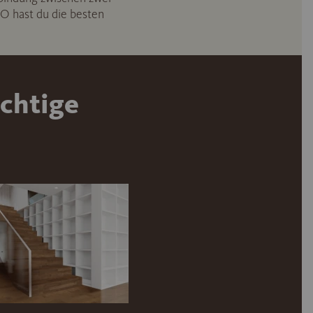
O hast du die besten
chtige