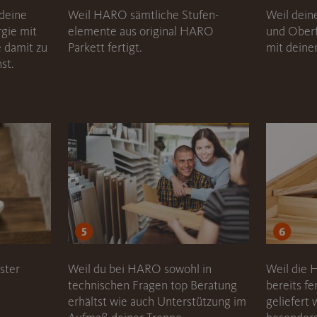
deine
Weil HARO sämtliche Stufen-
Weil dein
rgie mit
elemente aus original HARO
und Oberf
 damit zu
Parkett fertigt.
mit deine
st.
ster
Weil du bei HARO sowohl in
Weil die
technischen Fragen top Beratung
bereits fe
erhältst wie auch Unterstützung im
geliefert 