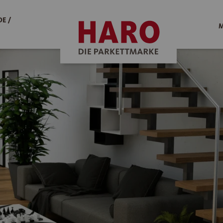
E /
M