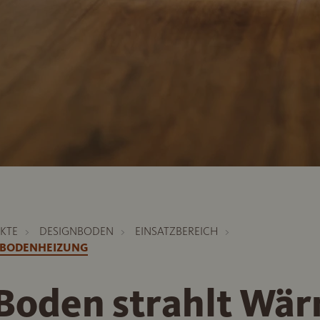
KTE
DESIGNBODEN
EINSATZBEREICH
SBODENHEIZUNG
 Boden strahlt Wä