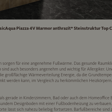
cAqua Piazza 4V Marmor anthrazit* Steinstruktur Top 
 sorgen für eine angenehme Fußwärme. Das gesunde Raumkli
sind auch besonders angenehm und wichtig für Allergiker. Und 
e großflächige Wärmeverteilung Energie, da die Grundtemper
enkt werden kann, im Vergleich zu herkömmlichen Heizkörpern
r, als gerade in Kinderzimmern, Bad oder auch dem Homeoffice B
undem Designboden mit einer Fußbodenheizung zu verbauen.
orte lässt sich nahezu beliebig fortsetzen. Barfußbereiche sind 