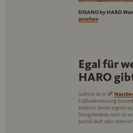
DISANO by HARO WaveA
ansehen
Egal für 
HARO gibt 
Solltest du in
Nassbe
Fußbodenheizung besonder
anderen Serien eignen s
Designbodens noch zu ver
barfuß läuft oder eben ei