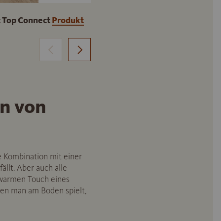
 Top Connect
Produkt
DISANO by HARO WaveAqua Lan
Produkt ansehen
n von
e Kombination mit einer
llt. Aber auch alle
 warmen Touch eines
nen man am Boden spielt,