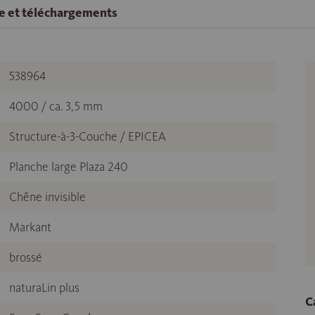
se et téléchargements
538964
4000 / ca. 3,5 mm
Structure-à-3-Couche / EPICEA
Planche large Plaza 240
Chêne invisible
Markant
brossé
naturaLin plus
C