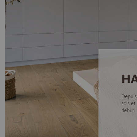
HA
Depuis
sols et
début.