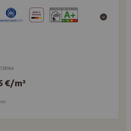
e 538964
95 €/m²
nir