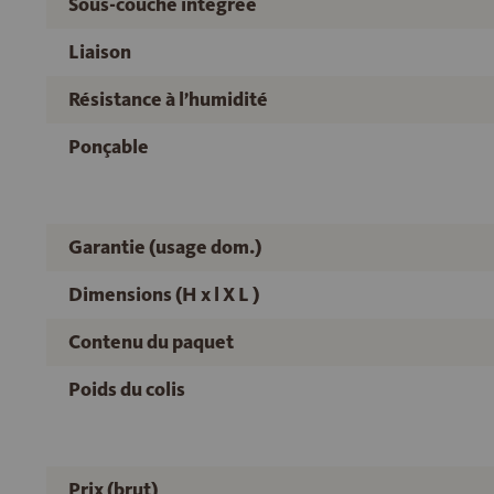
Sous-couche intégrée
Liaison
Résistance à l’humidité
Ponçable
Garantie (usage dom.)
Dimensions (H x l X L )
Contenu du paquet
Poids du colis
Prix (brut)