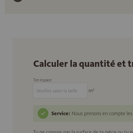
Calculer la quantité et
Ton espace
m²
Service:
Nous prenons en compte les c
Tu ne connais pas la surface de ta pièce ou tu 