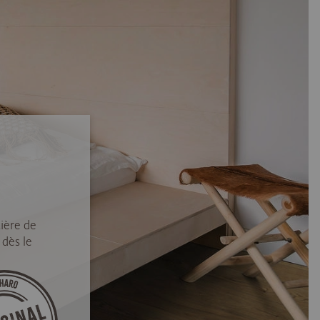
ière de
 dès le