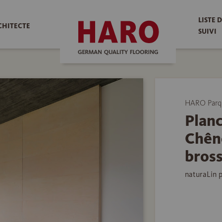
LISTE 
CHITECTE
SUIVI
HARO Parq
Planc
Chêne
bros
naturaLin 