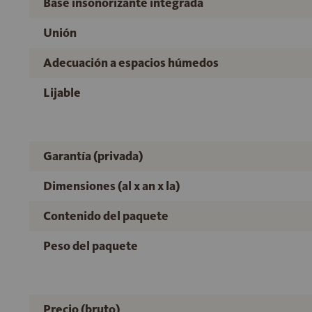
Base insonorizante integrada
Unión
Adecuación a espacios húmedos
Lijable
Garantía (privada)
Dimensiones (al x an x la)
Contenido del paquete
Peso del paquete
Precio (bruto)