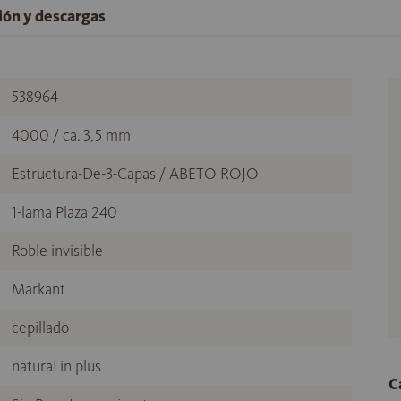
ción y descargas
538964
4000 / ca. 3,5 mm
Estructura-De-3-Capas / ABETO ROJO
1-lama Plaza 240
Roble invisible
Markant
cepillado
naturaLin plus
C