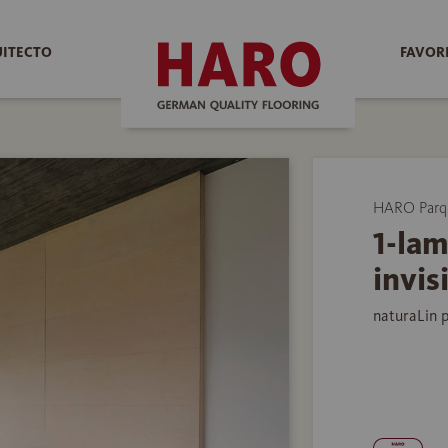
UITECTO
FAVOR
HARO Parq
1-lam
invis
naturaLin 