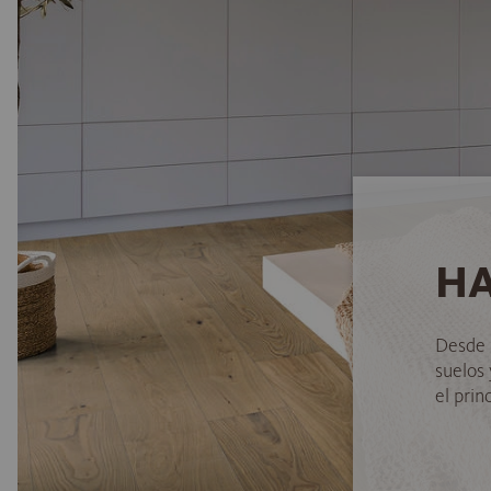
HA
Desde 
suelos
el princ