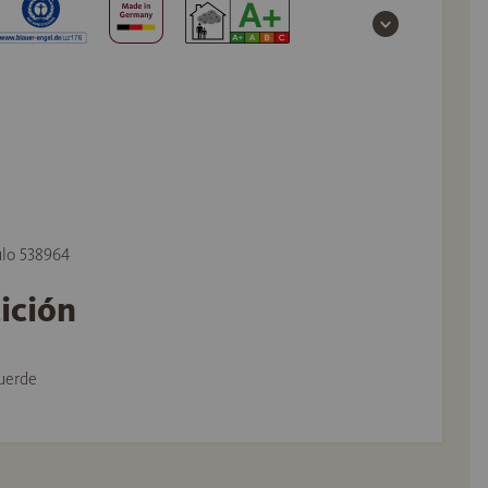
ulo 538964
tición
uerde