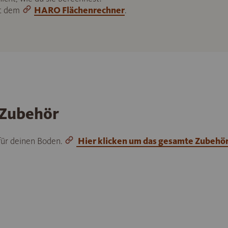
it dem
HARO Flächenrechner
.
 Zubehör
 für deinen Boden.
Hier klicken um das gesamte Zubehö