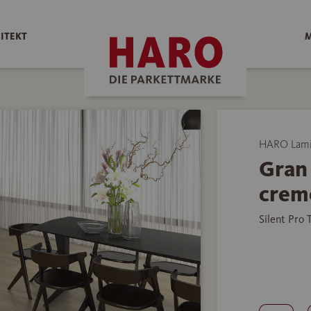
ITEKT
M
HARO Lami
Gran 
crem
Silent Pro