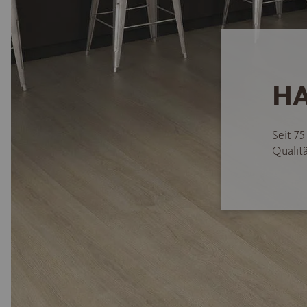
HA
Seit 7
Qualitä