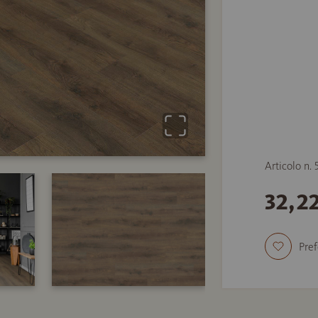
Articolo n.
32,2
Pref