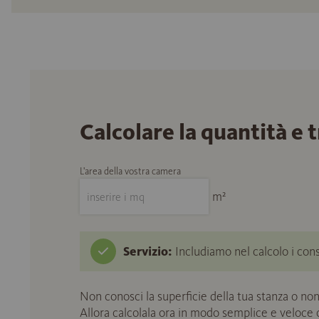
Calcolare la quantità e 
L'area della vostra camera
m²
Servizio:
Includiamo nel calcolo i cons
Non conosci la superficie della tua stanza o non
Allora calcolala ora in modo semplice e veloce