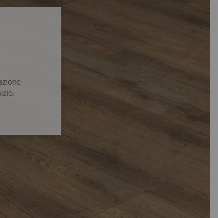
azione
izio.