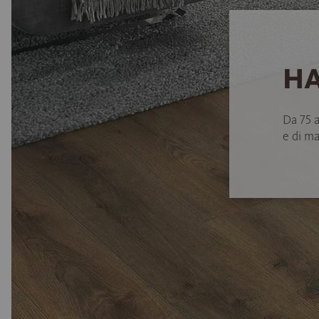
HA
Da 75 
e di ma