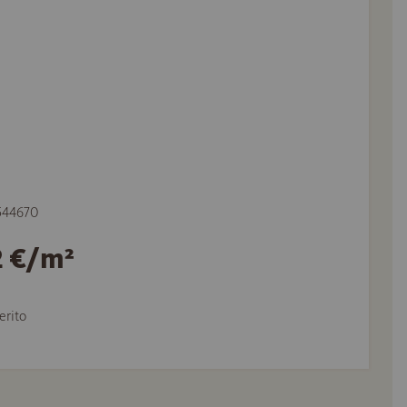
 544670
2 €/m²
erito