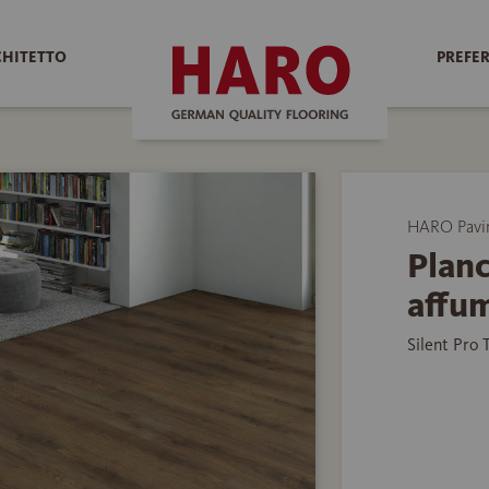
CHITETTO
PREFER
HARO Pavim
Planc
affum
Silent Pro