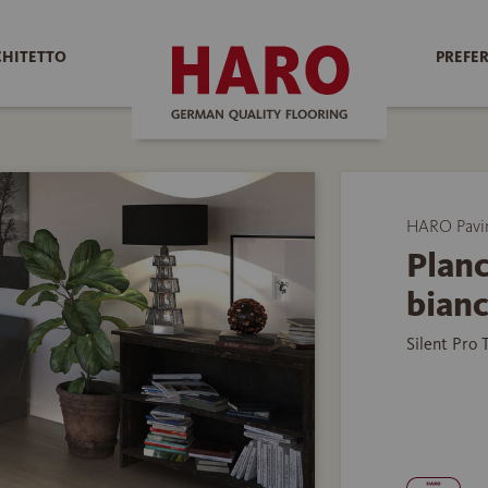
CHITETTO
PREFER
HARO Pavim
Planc
bian
Silent Pro