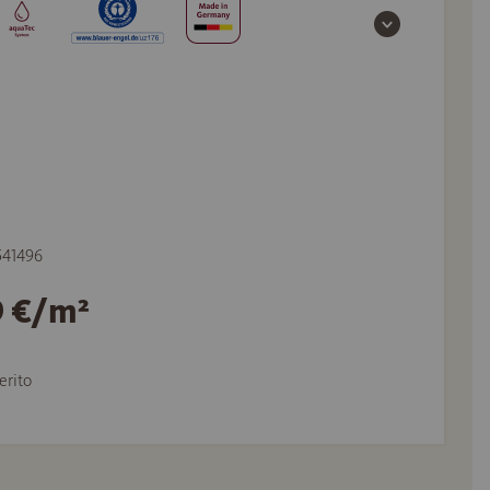
 541496
9 €/m²
erito