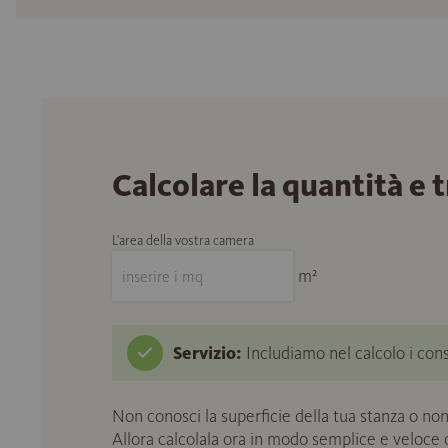
Calcolare la quantità e 
L'area della vostra camera
m²
Servizio:
Includiamo nel calcolo i cons
Non conosci la superficie della tua stanza o non
Allora calcolala ora in modo semplice e veloce