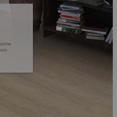
azione
izio.