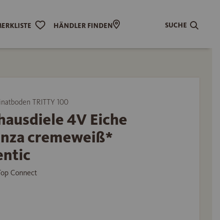
SUCHE
ERKLISTE
HÄNDLER FINDEN
natboden TRITTY 100
hausdiele 4V Eiche
anza cremeweiß*
entic
 Top Connect