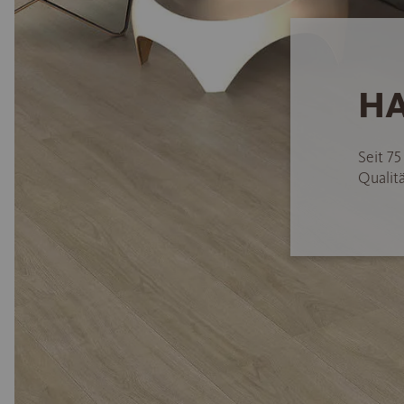
HA
Seit 7
Qualitä