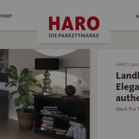
ITEKT
M
HARO Lami
Land
Eleg
auth
Silent Pro