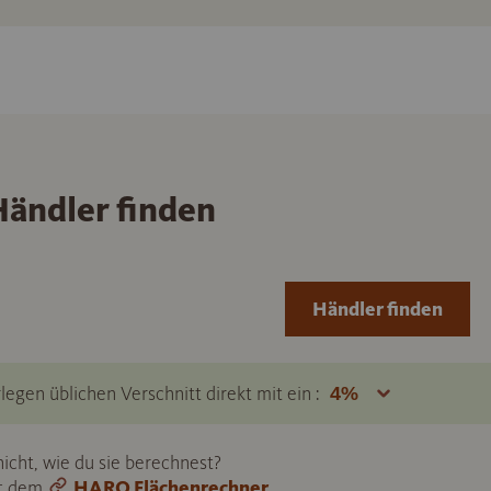
ändler finden
Händler finden
legen üblichen Verschnitt direkt mit ein :
icht, wie du sie berechnest?
it dem
HARO Flächenrechner
.