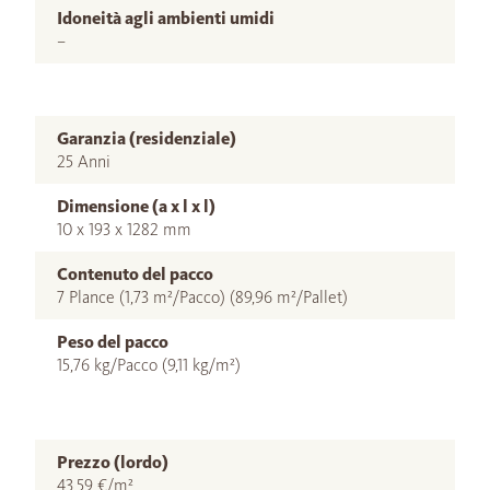
Idoneità agli ambienti umidi
–
Garanzia (residenziale)
25 Anni
Dimensione (a x l x l)
10 x 193 x 1282 mm
Contenuto del pacco
7 Plance (1,73 m²/Pacco) (89,96 m²/Pallet)
Peso del pacco
15,76 kg/Pacco (9,11 kg/m²)
Prezzo (lordo)
43,59 €/m²