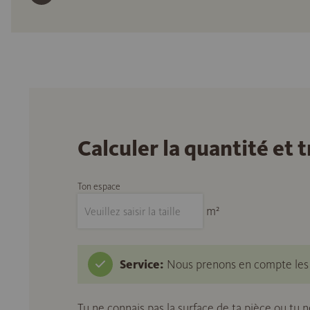
Calculer la quantité et
Ton espace
m²
Service:
Nous prenons en compte les c
Tu ne connais pas la surface de ta pièce ou tu 