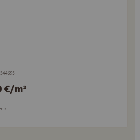
e 544695
0 €/m²
nir