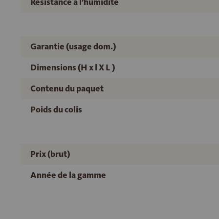
Résistance à l’humidité
Garantie (usage dom.)
Dimensions (H x l X L )
Contenu du paquet
Poids du colis
Prix (brut)
Année de la gamme