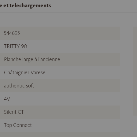
se et téléchargements
544695
TRITTY 90
Planche large à l'ancienne
Châtaignier Varese
authentic soft
4V
Silent CT
Top Connect