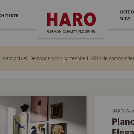
LISTE 
CHITECTE
SUIVI
ssortiment actuel. Demande à ton partenaire HARO de commander 
HARO Wood 
Plan
Elega