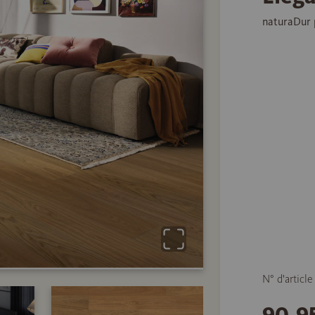
naturaDur 
N° d'articl
90,9