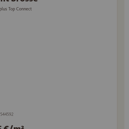
plus Top Connect
e 544592
5 €/m²