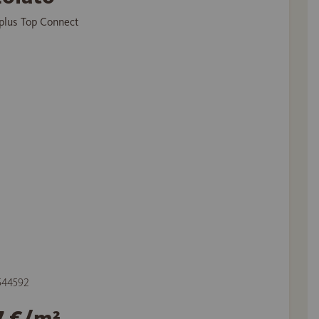
plus Top Connect
 544592
7 €/m²