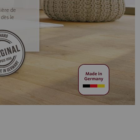
ière de
 dès le