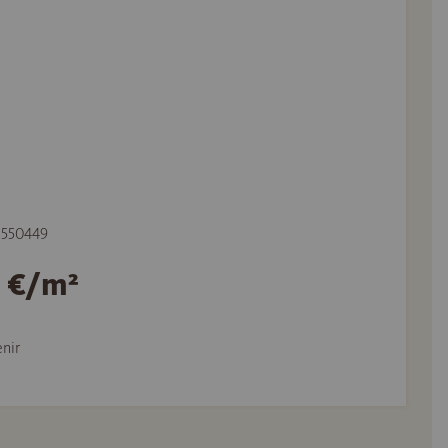
e 550449
5 €/m²
nir