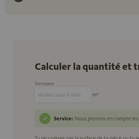
Calculer la quantité et
Ton espace
m²
Service:
Nous prenons en compte les c
Tu ne connais pas la surface de ta pièce ou tu 