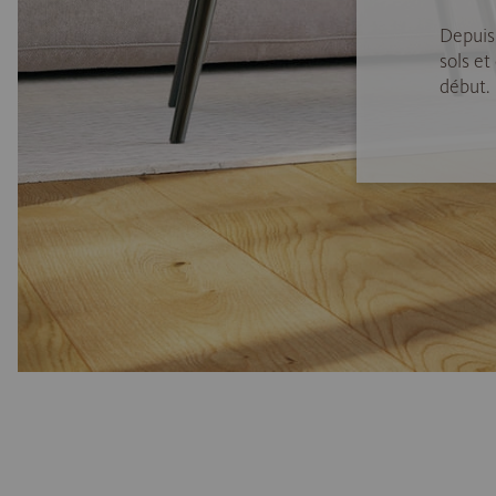
Depuis
sols et
début.