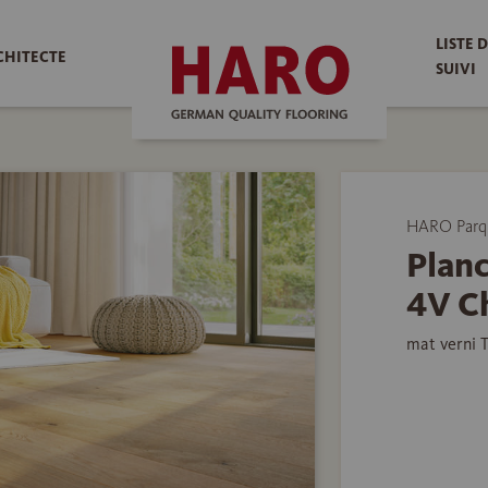
LISTE 
CHITECTE
SUIVI
HARO Parq
Planc
4V C
mat verni 