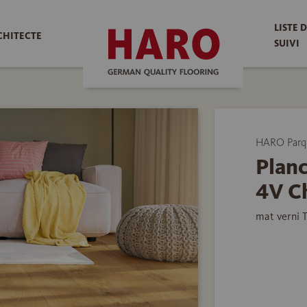
LISTE 
CHITECTE
SUIVI
HARO Parq
Planc
4V Ch
mat verni 