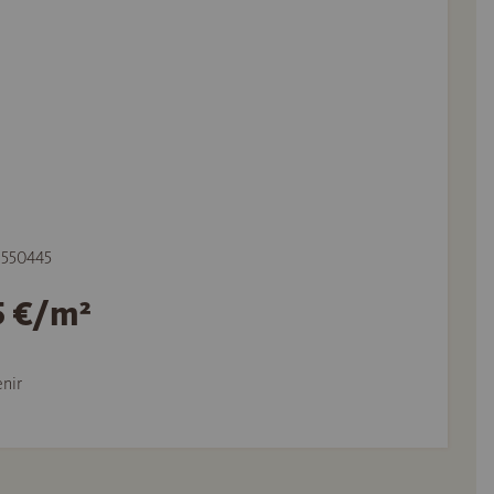
e 550445
5 €/m²
nir