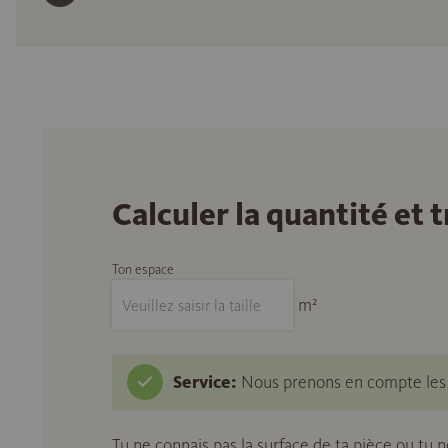
Calculer la quantité et
Ton espace
m²
Service:
Nous prenons en compte les c
Tu ne connais pas la surface de ta pièce ou tu 