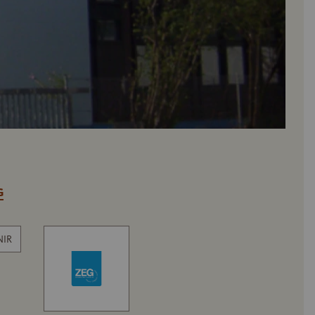
G
NIR