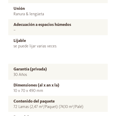
Unión
Ranura & lengüeta
Adecuación a espacios húmedos
–
Lijable
se puede lijar varias veces
Garantía (privada)
30 Años
Dimensiones (al x an x la)
10 x 70 x 490 mm
Contenido del paquete
72 Lamas (2,47 m²/Paquet) (74,10 m²/Palé)