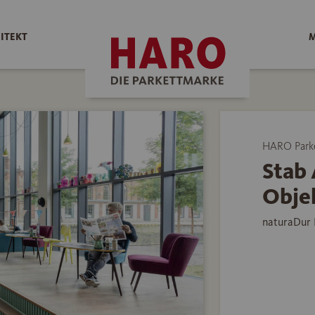
ITEKT
M
HARO Park
Stab 
Obje
naturaDur 