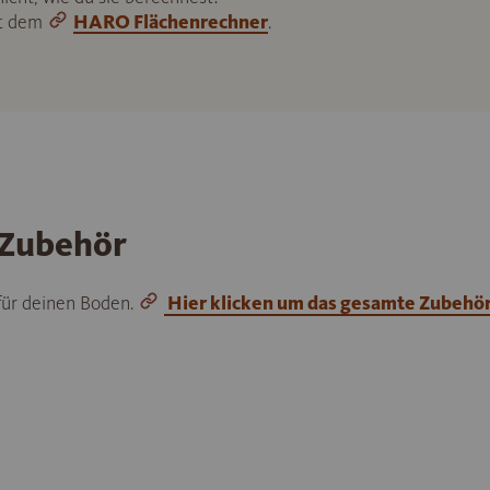
it dem
HARO Flächenrechner
.
 Zubehör
 für deinen Boden.
Hier klicken um das gesamte Zubehö