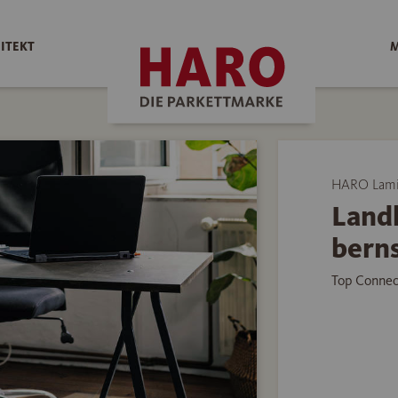
ITEKT
M
HARO Lami
Landh
berns
Top Connec