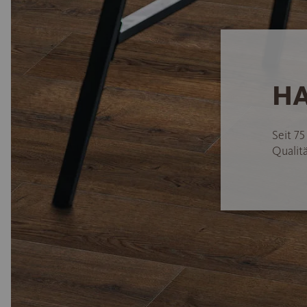
HA
Seit 7
Qualitä