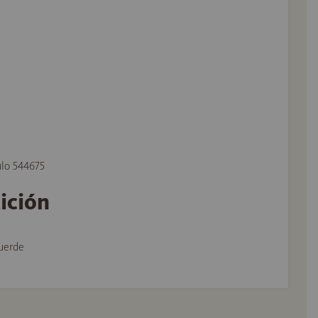
ulo 544675
tición
uerde