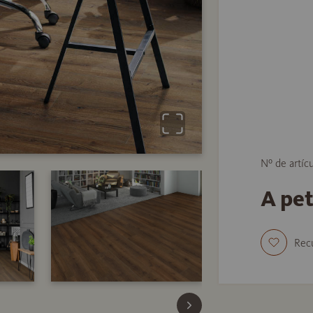
Nº de artíc
A pe
Rec