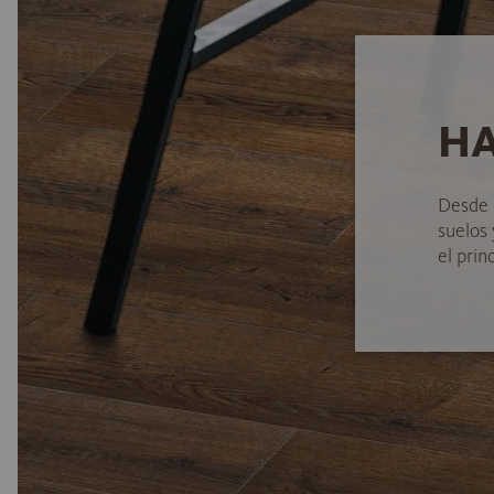
HA
Desde 
suelos
el princ