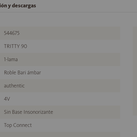
ción y descargas
544675
TRITTY 90
1-lama
Roble Bari ámbar
authentic
4V
Sin Base Insonorizante
Top Connect