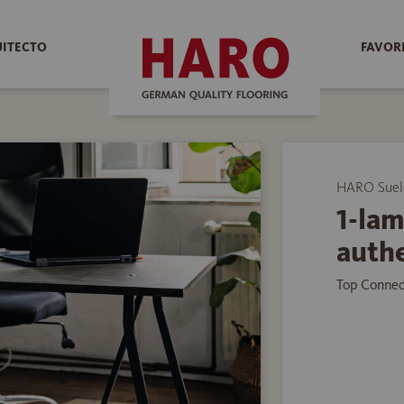
UITECTO
FAVOR
HARO Suelo
1-lam
auth
Top Connec