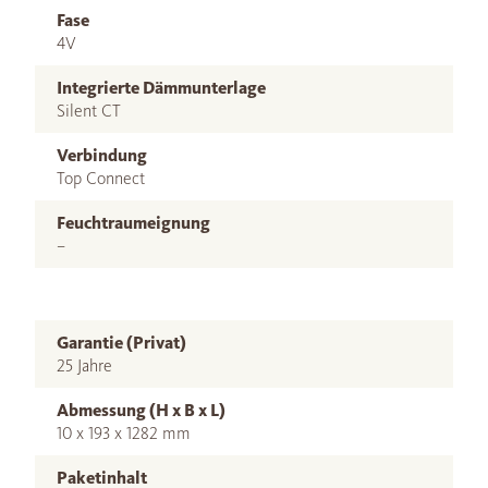
Fase
4V
Integrierte Dämmunterlage
Silent CT
Verbindung
Top Connect
Feuchtraumeignung
–
Garantie (Privat)
25 Jahre
Abmessung (H x B x L)
10 x 193 x 1282 mm
Paketinhalt