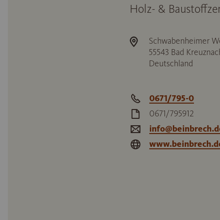
Holz- & Baustoffz
Schwabenheimer We
55543
Bad Kreuznac
Deutschland
0671/795-0
0671/795912
info@beinbrech.d
www.beinbrech.d