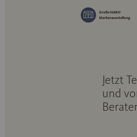
Große HARO
Markenausstellung
Jetzt T
und vo
Beraten