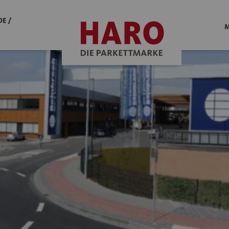
E /
M