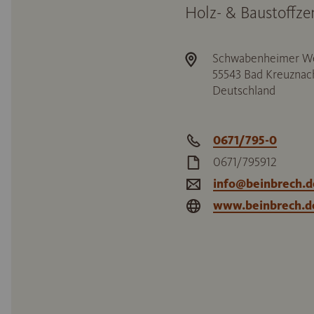
Holz- & Baustoffz
Schwabenheimer We
55543
Bad Kreuznac
Deutschland
0671/795-0
0671/795912
info@beinbrech.d
www.beinbrech.d