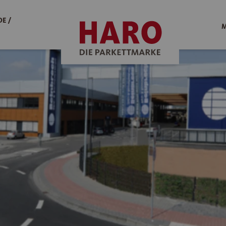
E /
M