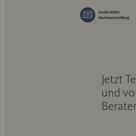
Große HARO
Markenausstellung
Jetzt T
und vo
Beraten