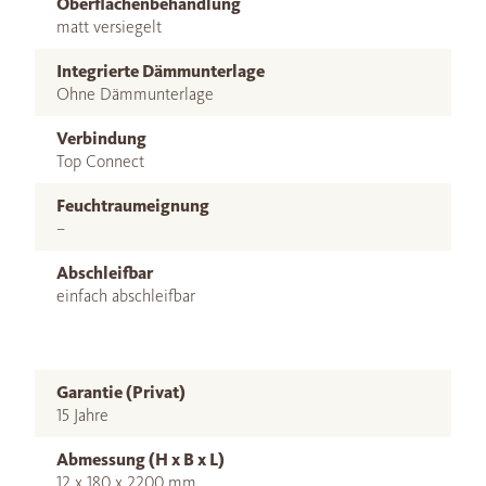
Oberflächenbehandlung
matt versiegelt
Integrierte Dämmunterlage
Ohne Dämmunterlage
Verbindung
Top Connect
Feuchtraumeignung
–
Abschleifbar
einfach abschleifbar
Garantie (Privat)
15 Jahre
Abmessung (H x B x L)
12 x 180 x 2200 mm