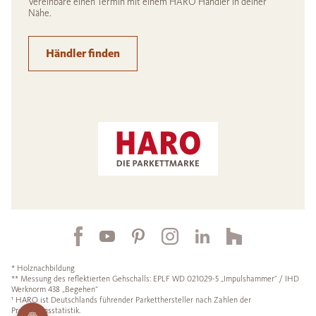
Vereinbare einen Termin mit einem HARO Händler in deiner
Nähe.
Händler finden
* Holznachbildung
** Messung des reflektierten Gehschalls: EPLF WD 021029-5 „Impulshammer“ / IHD
Werknorm 438 „Begehen“
¹ HARO ist Deutschlands führender Parketthersteller nach Zahlen der
Produktionsstatistik.